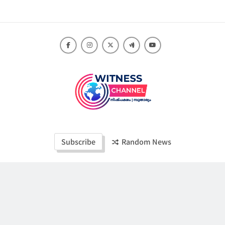
Skip
to
content
Witness Channel
Subscribe
Random News