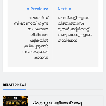
Post
Previous:
Next:
navigation
ലോറൻസ്
പെൺകുട്ടികളുടെ
ബിഷ്‌ണോയി ഗുണ്ട
വിദ്യാഭ്യാസം
സംഘത്തെ
മുതൽ ഇന്റർനെറ്റ്
തീവ്രവാദ
വരെ; ബാനുകളുടെ
പട്ടികയിൽ
താലിബാൻ
ഉൾപ്പെടുത്തി;
നടപടിയുമായി
കാനഡ
RELATED NEWS
പ്രശസ്ത രചയിതാവ് രാജു