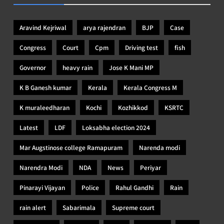
Aravind Kejriwal
arya rajendran
BJP
Case
Congress
Court
Cpm
Driving test
fish
Governor
heavy rain
Jose K Mani MP
K B Ganesh kumar
Kerala
Kerala Congress M
K muraleedharan
Kochi
Kozhikkod
KSRTC
Latest
LDF
Loksabha election 2024
Mar Augstinose college Ramapuram
Narenda modi
Narendra Modi
NDA
News
Periyar
Pinarayi Vijayan
Police
Rahul Gandhi
Rain
rain alert
Sabarimala
Supreme court