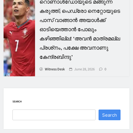
റൊണാള്‍ഡോയുടെ മങ്ങുന്ന
കരുത്ത്; പെഡ്രോ നെറ്റോയുടെ
പാസ് വാങ്ങാന്‍ അയാള്‍ക്ക്
ഓടിയെത്താന്‍ പോലും
കഴിഞ്ഞില്ല! ‘അവന്‍ മാത്രമല്ല
പ്രശ്‌നം, പക്ഷേ അവനാണു
കേന്ദ്രബിന്ദു’
Witness Desk
June 28, 2026
0
SEARCH
Search