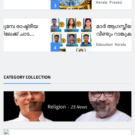
Kerala
Pravasi
3
മാർ ആഗസ്തീനോസ് കോളേജിന്
വീണ്ടും റാങ്കുകളുടെ തിളക്കം.
Education
Kerala
4
CATEGORY COLLECTION
Religion
25
News