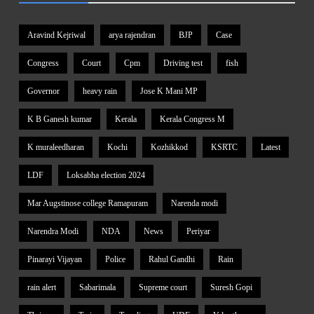
Aravind Kejriwal
arya rajendran
BJP
Case
Congress
Court
Cpm
Driving test
fish
Governor
heavy rain
Jose K Mani MP
K B Ganesh kumar
Kerala
Kerala Congress M
K muraleedharan
Kochi
Kozhikkod
KSRTC
Latest
LDF
Loksabha election 2024
Mar Augstinose college Ramapuram
Narenda modi
Narendra Modi
NDA
News
Periyar
Pinarayi Vijayan
Police
Rahul Gandhi
Rain
rain alert
Sabarimala
Supreme court
Suresh Gopi