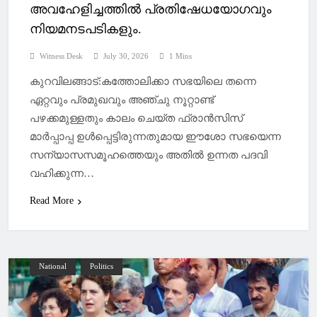
അവഹേളിച്ചത്തിൽ പ്രതിഷേധയോഗവും
നിയമനടപടികളും.
Witness Desk
July 30, 2026
1 Mins
കുറവിലങ്ങാട്:കത്തോലിക്കാ സഭയിലെ തന്നെ
ഏറ്റവും പ്രമുഖവും അഞ്ചു നൂറ്റാണ്ട്
പഴക്കമുള്ളതും കാലം ചെയ്ത ഫ്രാൻസിസ്
മാർപ്പാപ്പ ഉൾപ്പെട്ടിരുന്നതുമായ ഈശോ സഭയെന്ന
സന്യാസസമൂഹത്തെയും അതിൽ ഉന്നത പദവി
വഹിക്കുന്ന…
Read More
National
Politics