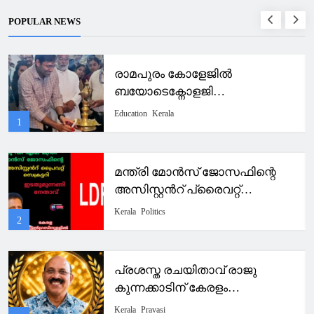
POPULAR NEWS
രാമപുരം കോളേജിൽ
ബയോടെക്നോളജി
അസോസിയേഷൻ ഓപ്പറോൺ
Education
Kerala
1
2026 -27 ഉദ്ഘാടനം ചെയ്തു.
മന്ത്രി മോൻസ് ജോസഫിന്റെ
അസിസ്റ്റൻറ് പ്രൈവറ്റ്
സെക്രട്ടറിയായി എൽഡിഎഫ്
Kerala
Politics
2
നേതാവ്.കേരള കോൺഗ്രസിൽ
പൊട്ടിത്തെറി.
പ്രശസ്ത രചയിതാവ് രാജു
കുന്നക്കാടിന് കേരളം
ഐക്കോണിക് അവാർഡ് 2026
Kerala
Pravasi