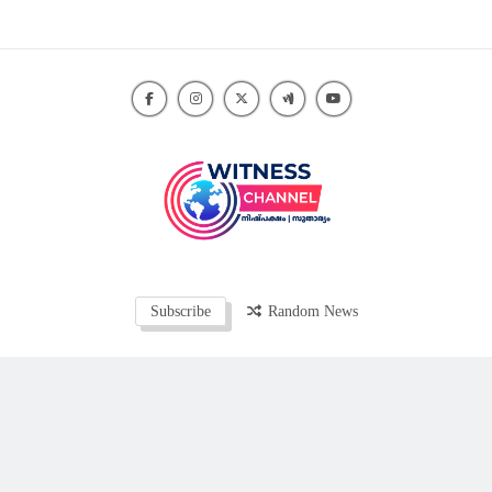
Skip
to
content
Witness Channel
Subscribe
Random News