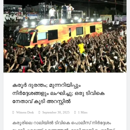
കരൂർ ദുരന്തം; മുന്നറിയിപ്പും
നിർദ്ദേശങ്ങളും ലംഘിച്ചു; ഒരു ടിവികെ
നേതാവ് കൂടി അറസ്റ്റിൽ
Witness Desk
September 30, 2025
1 Mins
കരൂരിലെ റാലിയിൽ ടിവികെ പൊലീസ് നിർദ്ദേശം