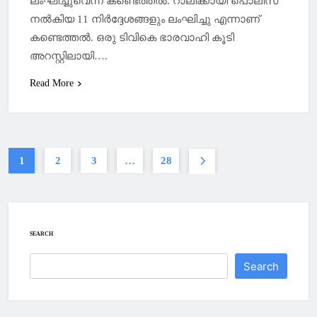
ലംഘിച്ചുവെന്ന് കണ്ടെത്തൽ. റാലിക്കായി പൊലീസ്
നൽകിയ 11 നിർദ്ദേശങ്ങളും ലംഘിച്ചു എന്നാണ്
കണ്ടെത്തൽ. ഒരു ടിവികെ ഭാരവാഹി കൂടി
അറസ്റ്റിലായി….
Read More
1
2
3
…
28
SEARCH
Search