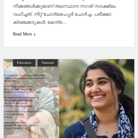
നീക്കങ്ങള്‍ക്കുമാണ് തലസ്ഥാന നഗരി സാക്ഷ്യം
വഹിച്ചത്. നീറ്റ് ചോദ്യപേപ്പർ ചോർച്ച, പരീക്ഷാ
ക്രമക്കേടുകള്‍, കേന്ദ്ര…
Read More
Education
National