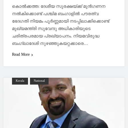
കൊല്‍ക്കത്ത: ദേശീയ സുരക്ഷയ്ക്ക് മുൻഗണന
നല്‍കിക്കൊണ്ട് പശ്ചിമ ബംഗാളില്‍ പൗരത്വ
ഭേദഗതി നിയമം പൂർണ്ണമായി നടപ്പിലാക്കിക്കൊണ്ട്
മുഖ്യമന്ത്രി സുവേന്ദു അധികാരിയുടെ
ചരിത്രപരമായ പ്രഖ്യാപനം. നിയമവിരുദ്ധ
ബംഗ്ലാദേശി നുഴഞ്ഞുകയറ്റക്കാരെ…
Read More
Kerala
National