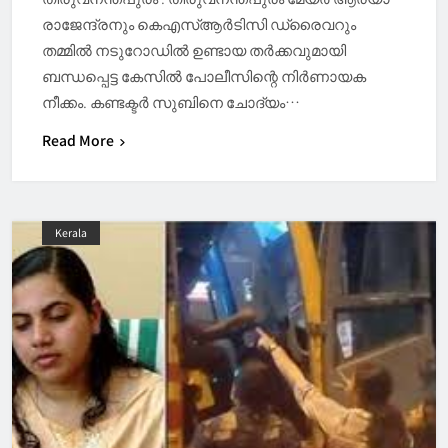
രാജേന്ദ്രനും കെഎസ്ആർടിസി ഡ്രൈവറും
തമ്മിൽ നടുറോഡിൽ ഉണ്ടായ തർക്കവുമായി
ബന്ധപ്പെട്ട കേസിൽ പോലീസിന്റെ നിർണായക
നീക്കം. കണ്ടക്ടര്‍ സുബിനെ ചോദ്യം…
Read More
Kerala