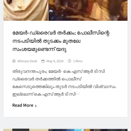
മേയർ-ഡ്രൈവർ തർക്കം; പോലീസിന്റെ
നടപടിയിൽ തുടക്കം മുതലേ
സംശയമുണ്ടെന്ന് യദു
Witness Desk
May 9, 2024
1 Mins
തിരുവനന്തപുരം; മേയർ- കെ എസ് ആർ ടി സി
ഡ്രൈവർ തർക്കത്തിൽ പൊലീസ്
കേസെടുത്തെങ്കിലും തുടര്‍ നടപടിയില്‍ വിശ്വാസം
ഇല്ലെന്ന് കെ എസ് ആര്‍ ടി സി…
Read More