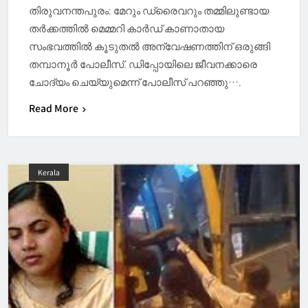
തിരുവനന്തപുരം: മേറും ഡ്രൈവറും തമ്മിലുണ്ടായ
തർക്കത്തിൽ മെമ്മറി കാർഡ് കാണാതായ
സംഭവത്തിൽ കൂടുതൽ അന്വേഷണത്തിന് ഒരുങ്ങി
തമ്പാനൂർ പോലീസ്. ഡിപ്പോയിലെ ജീവനക്കാരെ
ചോദ്യം ചെയ്യുമെന്ന് പോലീസ് പറഞ്ഞു….
Read More
Kerala