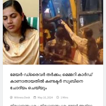
മേയർ-ഡ്രൈവർ തർക്കം; മെമ്മറി കാർഡ്
കാണാതായതിൽ കണ്ടക്ടർ സുബിനെ
ചോദ്യം ചെയ്യും
Witness Desk
May 10, 2024
1 Mins
തിരുവനന്തപുരം : തിരുവനന്തപുരം മേയർ ആര്യാ