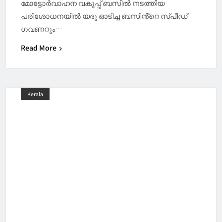
മോട്ടോർവാ​ഹന വകുപ്പ് ബസിൽ നടത്തിയ
പരിശോധനയിൽ യദു ഓടിച്ച ബസിൻ്റെ സ്പീഡ്
ഗവണറും…
Read More
Kerala