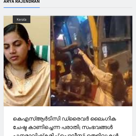
ARYA RAJENDRAN
Kerala
കെഎസ്ആർടിസി ഡ്രൈവർ ലൈംഗിക
ചേഷ്ട കാണിച്ചെന്ന പരാതി; സംഭവങ്ങള്‍
പുനരാവിഷ്‌കരിച്ച് പൊലീസ്; തെളിവുകൾ