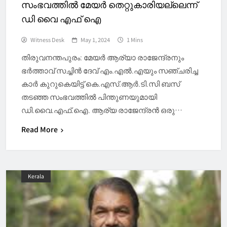
സംഭവത്തിൽ മേയർ തെറ്റുകാരിയല്ലെന്ന്
ഡി വൈ എഫ് ഐ
Witness Desk
May 1, 2024
1 Mins
തിരുവനന്തപുരം: മേയർ ആര്യാ രാജേന്ദ്രനും
ഭർത്താവ് സച്ചിൻ ദേവ് എം.എൽ.എയും സഞ്ചരിച്ച
കാർ കുറുകെയിട്ട് കെ.എസ്.ആർ.ടി.സി ബസ്
തടഞ്ഞ സംഭവത്തിൽ പിന്തുണയുമായി
ഡി.വൈ.എഫ്.ഐ. ആര്യ രാജേന്ദ്രൻ ഒരു…
Read More
Kerala