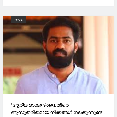
Kerala
‘ആര്യ രാജേന്ദ്രനെതിരെ
ആസൂത്രിതമായ നീക്കങ്ങൾ നടക്കുന്നുണ്ട്’;