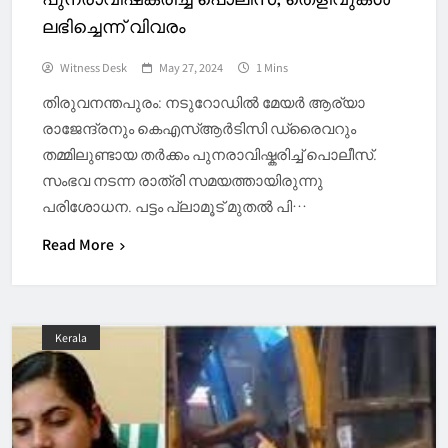
ലഭിച്ചെന്ന് വിവരം
Witness Desk
May 27, 2024
1 Mins
തിരുവനന്തപുരം: നടുറോഡിൽ മേയർ ആര്യാ
രാജേന്ദ്രനും കെഎസ്ആർടിസി ഡ്രൈവറും
തമ്മിലുണ്ടായ തർക്കം പുനരാവിഷ്കരിച്ച് പൊലീസ്.
സംഭവ നടന്ന രാത്രി സമയത്തായിരുന്നു
പരിശോധന. പട്ടം പ്ലാമൂട് മുതൽ പി…
Read More
Kerala