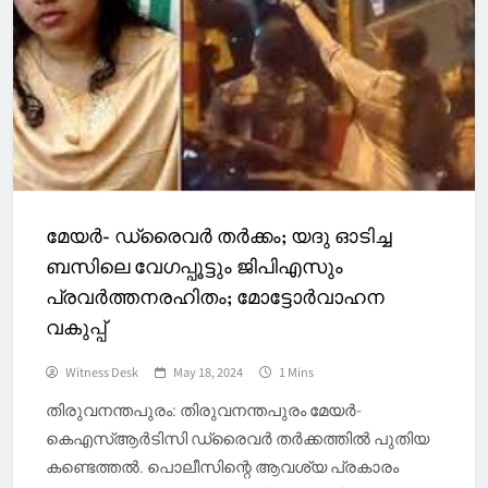
മേയർ- ഡ്രൈവർ തർക്കം; യദു ഓടിച്ച
ബസിലെ വേ​ഗപ്പൂട്ടും ജിപിഎസും
പ്രവര്‍ത്തനരഹിതം; മോട്ടോർവാഹന
വകുപ്പ്
Witness Desk
May 18, 2024
1 Mins
തിരുവനന്തപുരം: തിരുവനന്തപുരം മേയർ-
കെഎസ്ആർടിസി ഡ്രൈവർ തർക്കത്തിൽ പുതിയ
കണ്ടെത്തൽ. പൊലീസിന്റെ ആവശ്യ പ്രകാരം