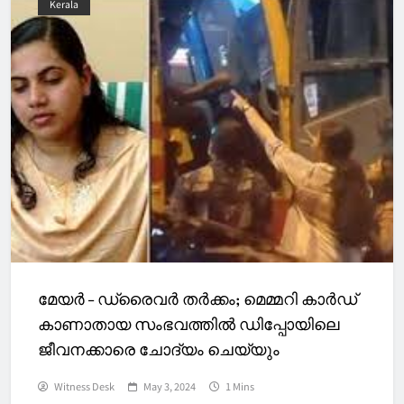
Kerala
മേയർ – ഡ്രൈവർ തർക്കം; മെമ്മറി കാർഡ്
കാണാതായ സംഭവത്തിൽ ഡിപ്പോയിലെ
ജീവനക്കാരെ ചോദ്യം ചെയ്യും
Witness Desk
May 3, 2024
1 Mins