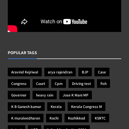
POPULAR TAGS
Aravind Kejriwal
arya rajendran
BJP
Case
Congress
Court
Cpm
Driving test
fish
Governor
heavy rain
Jose K Mani MP
K B Ganesh kumar
Kerala
Kerala Congress M
K muraleedharan
Kochi
Kozhikkod
KSRTC