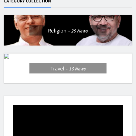
CATEGORY COLLECTION
Religion
25
News
Travel
16
News