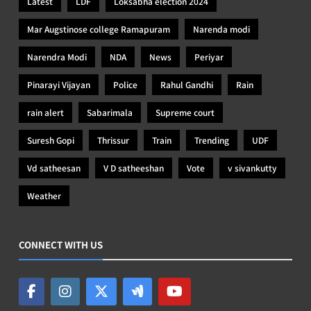
Latest
LDF
Loksabha election 2024
Mar Augstinose college Ramapuram
Narenda modi
Narendra Modi
NDA
News
Periyar
Pinarayi Vijayan
Police
Rahul Gandhi
Rain
rain alert
Sabarimala
Supreme court
Suresh Gopi
Thrissur
Train
Trending
UDF
Vd satheesan
V D satheeshan
Vote
v sivankutty
Weather
CONNECT WITH US