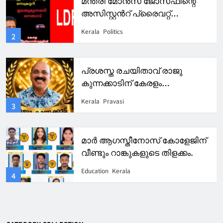
മന്ത്രി മോൻസ് ജോസഫിന്റെ
അസിസ്റ്റൻറ് പ്രൈവറ്റ്
സെക്രട്ടറിയായി എൽഡിഎഫ്
Kerala
Politics
2
നേതാവ്.കേരള കോൺഗ്രസിൽ
പൊട്ടിത്തെറി.
പ്രശസ്ത രചയിതാവ് രാജു
കുന്നക്കാടിന് കേരളം
ഐക്കോണിക് അവാർഡ് 2026
Kerala
Pravasi
3
മാർ ആഗസ്തീനോസ് കോളേജിന്
വീണ്ടും റാങ്കുകളുടെ തിളക്കം.
Education
Kerala
4