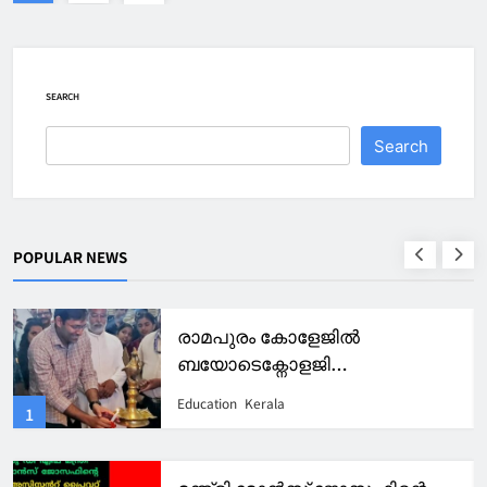
SEARCH
Search
POPULAR NEWS
രാമപുരം കോളേജിൽ
ബയോടെക്നോളജി
അസോസിയേഷൻ ഓപ്പറോൺ
Education
Kerala
1
2026 -27 ഉദ്ഘാടനം ചെയ്തു.