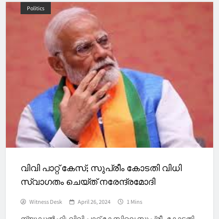
Politics
വിവി പാറ്റ് കേസ്; സുപ്രീം കോടതി വിധി
സ്വാഗതം ചെയ്ത് നരേന്ദ്രമോദി
Witness Desk
April 26, 2024
1 Mins
ന്യൂഡല്‍ഹി: വിവി പാറ്റ് കേസിലെ സുപ്രീം കോടതി