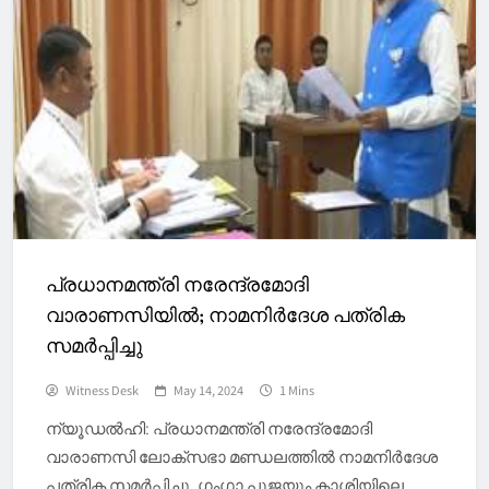
പ്രധാനമന്ത്രി നരേന്ദ്രമോദി
വാരാണസിയിൽ; നാമനിർദേശ പത്രിക
സമർപ്പിച്ചു
Witness Desk
May 14, 2024
1 Mins
ന്യൂഡല്‍ഹി: പ്രധാനമന്ത്രി നരേന്ദ്രമോദി
വാരാണസി ലോക്‌സഭാ മണ്ഡലത്തില്‍ നാമനിര്‍ദേശ
പത്രിക സമര്‍പ്പിച്ചു. ഗംഗാ പൂജയും കാശിയിലെ