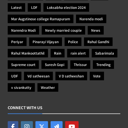
Latest
LDF
Loksabha election 2024
Mar Augstinose college Ramapuram
Narenda modi
Narendra Modi
Newly married couple
News
Periyar
Pinarayi Vijayan
Police
Rahul Gandhi
Rahul Mankoottathil
Rain
rain alert
Sabarimala
Supreme court
Suresh Gopi
Thrissur
Trending
UDF
Vd satheesan
V D satheeshan
Vote
v sivankutty
Weather
CONNECT WITH US