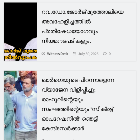
റവ.ഡോ.ജോർജ് മുത്തോലിയെ
അവഹേളിച്ചത്തിൽ
പ്രതിഷേധയോഗവും
നിയമനടപടികളും.
Witness Desk
July 30, 2026
0
ഖാര്‍ഗെയുടെ പിറന്നാളെന്ന
വ്യാജേന വിളിപ്പിച്ചു;
രാഹുലിന്റെയും
സംഘത്തിന്റെയും ‘സീക്രട്ട്
ഓപറേഷനില്‍’ ഞെട്ടി
കേന്ദ്രസര്‍ക്കാര്‍