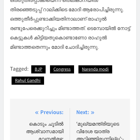
തിരഞ്ഞെടുപ്പ് റാലിക്കിടെ മോദി ആരോപിച്ചിരുന്നു.
ഒത്തുതീര്‍പ്പുണ്ടാക്കിയതിനാലാണ് രാഹുല്‍
രണ്ടുപേരെക്കുറിച്ചും മിണ്ടാത്തത്. ടെമ്പോയില്‍ നോട്ട്
കെട്ടുകള്‍ കിട്ടിയതുകൊണ്ടാണോ രാഹുല്‍
മിണ്ടാത്തതെന്നും മോദി ചോദിച്ചിരുന്നു.
Tagged:
BJP
Congress
Narenda modi
Rahul Gandhi
Post
Previous:
Next:
navigation
കൊടും ചൂടിൽ
‘മുഖ്യമന്ത്രിയുടെ
ആശ്വാസമായി
വിദേശ യാത്ര
വേനൽമഴ;
അറിഞ്ഞിരുന്നില്ല’;-