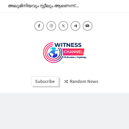
Skip
അലുമിനിയവും സ്റ്റീലും ആണെന്ന്
to
തെറ്റിദ്ധരിപ്പിച്ചു വിറ്റത് മറ്റേതോ
ലോഹപാത്രങ്ങൾ.കൊല്ലത്ത്
content
വഴിയോരക്കച്ചവടം തടഞ്ഞു.
Witness Channel
Subscribe
Random News