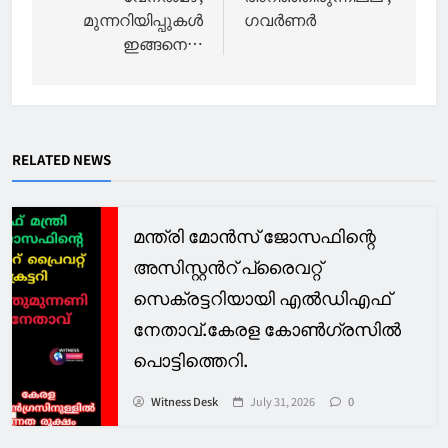
മുന്നറിയിപ്പുകൾ
ഗവർണർ
ഇങ്ങനെ…
RELATED NEWS
മന്ത്രി മോൻസ് ജോസഫിന്റെ
അസിസ്റ്റൻറ് പ്രൈവറ്റ്
സെക്രട്ടറിയായി എൽഡിഎഫ്
നേതാവ്.കേരള കോൺഗ്രസിൽ
പൊട്ടിത്തെറി.
Witness Desk
July 31, 2026
0