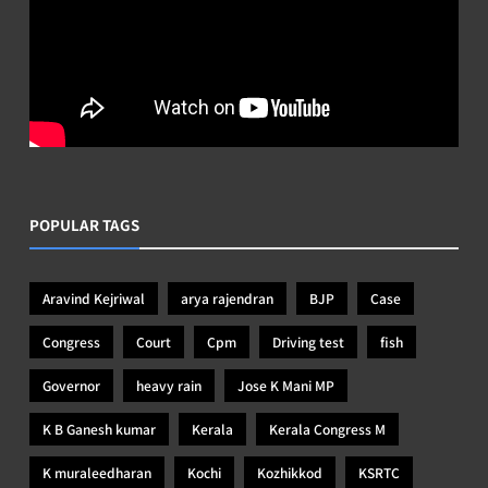
POPULAR TAGS
Aravind Kejriwal
arya rajendran
BJP
Case
Congress
Court
Cpm
Driving test
fish
Governor
heavy rain
Jose K Mani MP
K B Ganesh kumar
Kerala
Kerala Congress M
K muraleedharan
Kochi
Kozhikkod
KSRTC