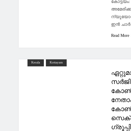
കോട്ടയം
അമേരിക്
ന്യൂയോർക
ഇൻ ചാർ
Read More
Kerala
Kottayam
ഏറ്റു
സർജിക്
കോൺഗ്
നേതാക
കോൺഗ്
സെക്ര
ഗ്രൂപ്