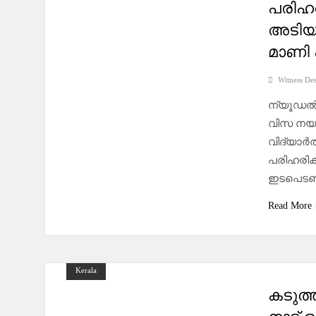
പരിഹര
അടിയ
മാണി 
Witness De
ന്യൂഡൽഹ
വിസ നയങ്
വിദ്യാർ
പരിഹരിക്
ഇടപെടണ
Read More
Kerala
കടുത്