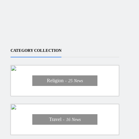
CATEGORY COLLECTION
Religion
25
News
Travel
16
News