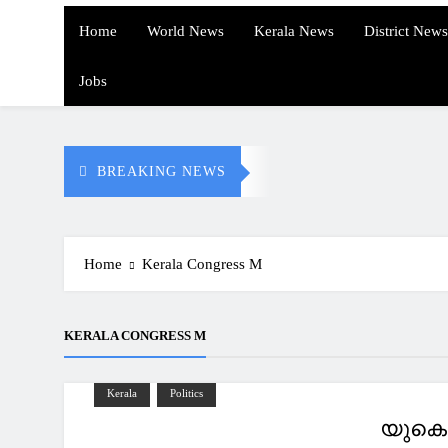
Home
World News
Kerala News
District News
Jobs
BREAKING NEWS
Home
Kerala Congress M
KERALA CONGRESS M
Kerala
Politics
യുകെ 