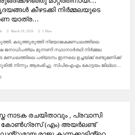
രുങ്ങിക്കഴിഞ്ഞു മാറ്റത്തിനായി…
യങ്ങൾ കീഴടക്കി നിർമ്മലയുടെ
രണ യാത്ര…
sk
March 19, 2026
1 Mins
രുത്തി: കടുത്തുരുത്തി നിയോജകമണ്ഡലത്തിലെ
ഷ ജനാധിപത്യം മുന്നണി സ്ഥാനാർത്ഥി നിർമ്മല
ടെ മണ്ഡലത്തിലെ പര്യടനം ഇന്നലെ ഉച്ചയ്ക്ക് രണ്ടുമണിക്ക്
ൂരിൽ നിന്നും ആരംഭിച്ചു. സിപിഐഎം കോട്ടയം ജില്ലാ…
്ത നാടക രചയിതാവും , പ്രവാസി
 കോൺഗ്രസ് (എം) അയർലണ്ട്
ഡൻ്റുമായ രാജു കുന്നക്കാടിൻ്റെ