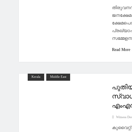
തിരുവനന്ത
ജനക്ഷേമപ
ക്ഷേമപെന
പ്രഖ്യാപ
സമ്മേളനത
Read More
Kerala
Middle East
പുതിയ
സ്വാ
എംഎ
Witness De
കുവൈറ്റ്: