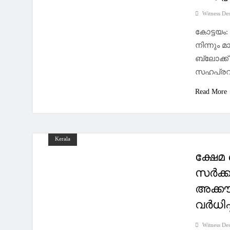
Witness De
കോട്ടയം
നിന്നും മ
ബ്ലോക്ക
സഹപ്രവർത
Read More
Kerala
ക്ഷേമ
സര്‍ക്ക
അക്കൗ
വര്‍ധിപ്
Witness De