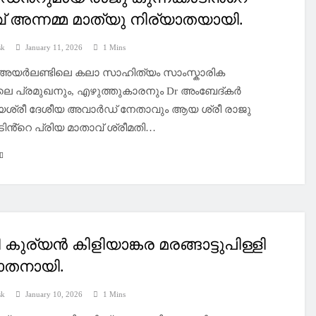
് അന്നമ്മ മാത്യു നിര്യാതയായി.
sk
January 11, 2026
1 Mins
:അയർലണ്ടിലെ കലാ സാഹിത്യം സാംസ്കാരിക
െ പ്രമുഖനും, എഴുത്തുകാരനും Dr അംബേദ്കർ
ശ്രീ ദേശീയ അവാർഡ് നേതാവും ആയ ശ്രീ രാജു
ാടിൻ്റെ പ്രിയ മാതാവ് ശ്രീമതി…
കുര്യൻ കിളിയാങ്കര മരങ്ങാട്ടുപിള്ളി
ാതനായി.
sk
January 10, 2026
1 Mins