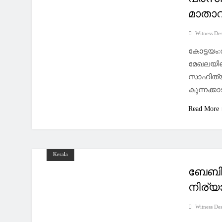
മാതാവ
Witness De
കോട്ടയം
മേഖലയില
സാഹിത്യ
കുന്നക്ക
Read More
Kerala
ബേബി 
നിര്യ
Witness De