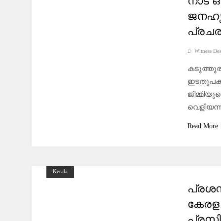
നാട് ഒ
ജനഹൃദ
പ്രച
Witness De
കടുത്തു
ഇടതുപക്
ജിമ്മിയു
വെളിയന്ന
Read More
Kerala
പ്രശസ
കേരള
പ്രസി