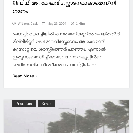
98 മി.മീ മഴ; മേഘവിസ്ഫോടനമാകാമെന്ന് നി​
ഗമനം
Witness Desk
May 28, 2024
1 Mins
കൊച്ചി: കൊച്ചിയിൽ ഒന്നര മണിക്കൂറിൽ പെയ്തത് 98
മില്ലീമീറ്റർ മഴ. മേഘവിസ്ഫോടനം ആകാമെന്ന്
കുസാറ്റിലെ ശാസ്ത്രജ്ഞർ പറഞ്ഞു. എന്നാൽ
ഇതുസംബന്ധിച്ച് കാലാവസ്ഥാ വകുപ്പിന്‍റെ
ഔദ്യോഗിക വിശദീകരണം വന്നിട്ടില്ല….
Read More
Ernakulam
Kerala