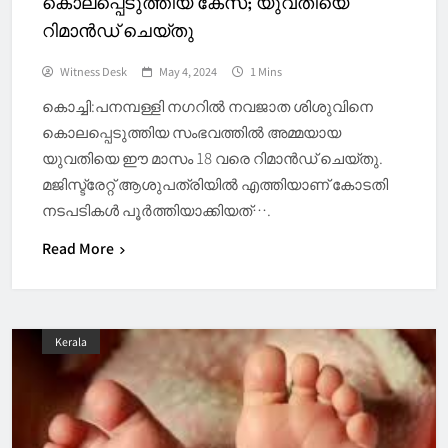
കൊലപ്പെടുത്തിയ കേസ്; യുവതിയെ
റിമാൻഡ് ചെയ്തു
Witness Desk
May 4, 2024
1 Mins
കൊച്ചി:പനമ്പള്ളി നഗറിൽ നവജാത ശിശുവിനെ
കൊലപ്പെടുത്തിയ സംഭവത്തിൽ അമ്മയായ
യുവതിയെ ഈ മാസം 18 വരെ റിമാൻഡ് ചെയ്തു.
മജിസ്ട്രേറ്റ് ആശുപത്രിയിൽ എത്തിയാണ് കോടതി
നടപടികൾ പൂർത്തിയാക്കിയത്….
Read More
Kerala