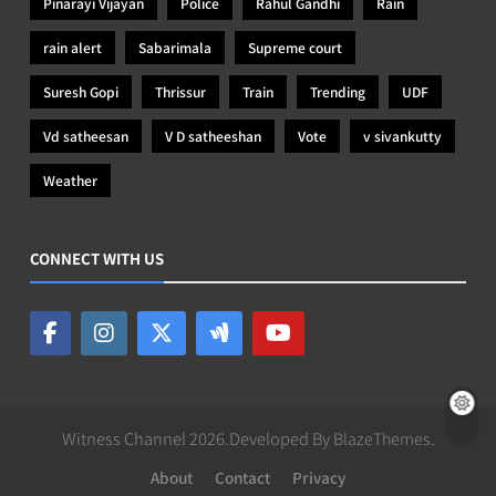
Pinarayi Vijayan
Police
Rahul Gandhi
Rain
rain alert
Sabarimala
Supreme court
Suresh Gopi
Thrissur
Train
Trending
UDF
Vd satheesan
V D satheeshan
Vote
v sivankutty
Weather
CONNECT WITH US
Witness Channel 2026.Developed By
BlazeThemes
.
About
Contact
Privacy