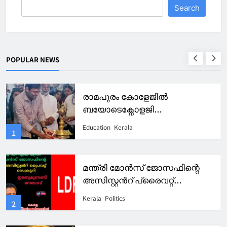
Search
POPULAR NEWS
രാമപുരം കോളേജിൽ
ബയോടെക്നോളജി
അസോസിയേഷൻ ഓപ്പറോൺ
Education
Kerala
1
2026 -27 ഉദ്ഘാടനം ചെയ്തു.
മന്ത്രി മോൻസ് ജോസഫിന്റെ
അസിസ്റ്റൻറ് പ്രൈവറ്റ്
സെക്രട്ടറിയായി എൽഡിഎഫ്
Kerala
Politics
2
നേതാവ്.കേരള കോൺഗ്രസിൽ
പൊട്ടിത്തെറി.