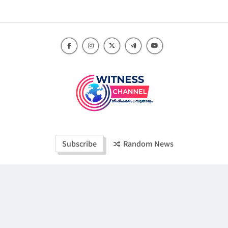
Skip
to
content
Witness Channel
Subscribe
Random News