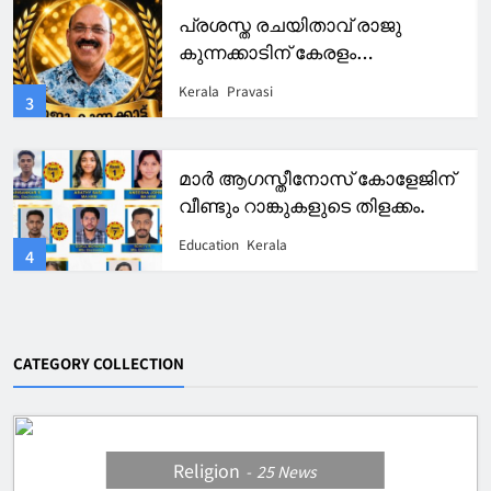
പ്രശസ്ത രചയിതാവ് രാജു
കുന്നക്കാടിന് കേരളം
ഐക്കോണിക് അവാർഡ് 2026
Kerala
Pravasi
3
മാർ ആഗസ്തീനോസ് കോളേജിന്
വീണ്ടും റാങ്കുകളുടെ തിളക്കം.
Education
Kerala
4
CATEGORY COLLECTION
Religion
25
News