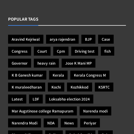
POPULAR TAGS
Aravind Kejriwal
arya rajendran
BJP
Case
Congress
Court
Cpm
Driving test
fish
Governor
heavy rain
Jose K Mani MP
K B Ganesh kumar
Kerala
Kerala Congress M
K muraleedharan
Kochi
Kozhikkod
KSRTC
Latest
LDF
Loksabha election 2024
Mar Augstinose college Ramapuram
Narenda modi
Narendra Modi
NDA
News
Periyar