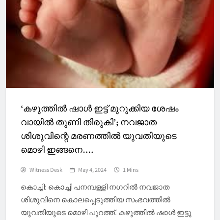
‘കഴുത്തിൽ ഷാൾ ഇട്ട് മുറുക്കിയ ശേഷം
വായിൽ തുണി തിരുകി’; നവജാത
ശിശുവിന്റെ മരണത്തിൽ യുവതിയുടെ
മൊഴി ഇങ്ങനെ….
Witness Desk
May 4, 2024
1 Mins
കൊച്ചി: കൊച്ചി പനമ്പള്ളി നഗറിൽ നവജാത
ശിശുവിനെ കൊലപ്പെടുത്തിയ സംഭവത്തിൽ
യുവതിയുടെ മൊഴി പുറത്ത്. കഴുത്തിൽ ഷാൾ ഇട്ടു