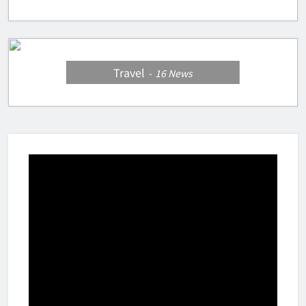
Travel
16
News