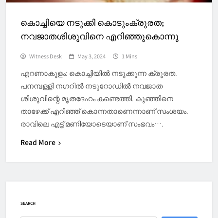
കൊച്ചിയെ നടുക്കി കൊടുംക്രൂരത;
നവജാതശിശുവിനെ എറിഞ്ഞുകൊന്നു
Witness Desk
May 3, 2024
1 Mins
എറണാകുളം: കൊച്ചിയില്‍ നടുക്കുന്ന ക്രൂരത.
പനമ്പള്ളി നഗറിൽ നടുറോഡിൽ നവജാത
ശിശുവിന്റെ മൃതദേഹം കണ്ടെത്തി. കുഞ്ഞിനെ
താഴേക്ക് എറിഞ്ഞ് കൊന്നതാണെന്നാണ് സംശയം.
രാവിലെ എട്ട് മണിയോടെയാണ് സംഭവം….
Read More
SEARCH