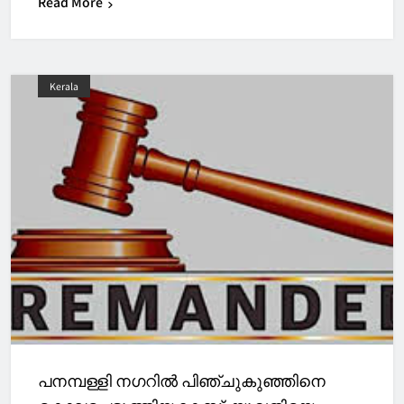
Read More
Kerala
പനമ്പള്ളി നഗറിൽ പിഞ്ചുകുഞ്ഞിനെ