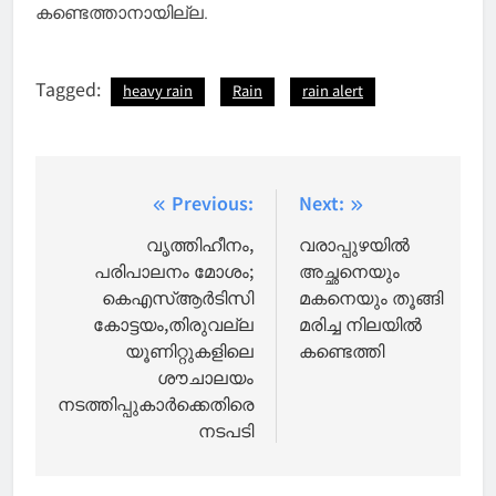
കണ്ടെത്താനായില്ല.
Tagged:
heavy rain
Rain
rain alert
Post
Previous:
Next:
navigation
വൃത്തിഹീനം,
വരാപ്പുഴയിൽ
പരിപാലനം മോശം;
അച്ഛനെയും
കെഎസ്ആർടിസി
മകനെയും തൂങ്ങി
കോട്ടയം,തിരുവല്ല
മരിച്ച നിലയിൽ
യൂണിറ്റുകളിലെ
കണ്ടെത്തി
ശൗചാലയം
നടത്തിപ്പുകാര്‍ക്കെതിരെ
നടപടി