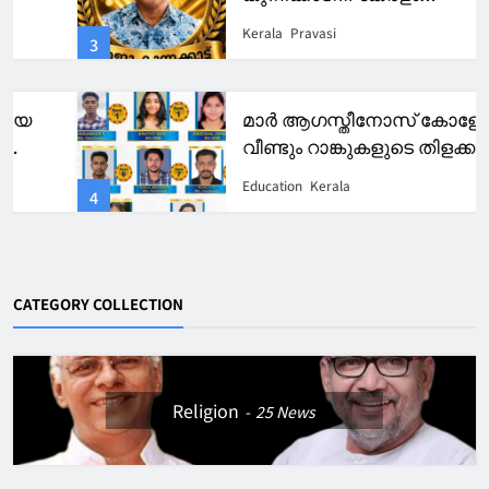
ഐക്കോണിക് അവാർഡ് 2026
Kerala
Pravasi
3
മാർ ആഗസ്തീനോസ് കോളേജിന്
വീണ്ടും റാങ്കുകളുടെ തിളക്കം.
Education
Kerala
4
CATEGORY COLLECTION
Religion
25
News