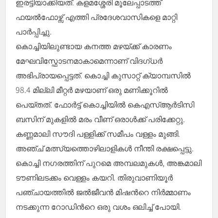
ഇരട്ടിയാക്കിയത്. കളമശ്ശേരി മൂലേപ്പാടത്ത്
ഫയൽഫോഴ്സ് എത്തി പ്രദേശവാസികളെ മാറ്റി
പാർപ്പിച്ചു.
കൊച്ചിയിലുണ്ടായ കനത്ത മഴയ്ക്ക് കാരണം
മേഘവിസ്ഫോടനമാകാമെന്നാണ് വിദഗ്ധർ
അഭിപ്രായപ്പെട്ടത്. കൊച്ചി കുസാറ്റ് ക്യാമ്പസിൽ
98.4 മില്ലി മീറ്റർ മഴയാണ് ഒരു മണിക്കൂറിൽ
പെയ്തത്. ഫോർട്ട് കൊച്ചിയിൽ കെഎസ്ആർടിസി
ബസിന് മുകളിൽ മരം വീണ് ഒരാൾക്ക് പരിക്കേറ്റു.
കണ്ണമാലി സൗദി പള്ളിക്ക് സമീപം വള്ളം മുങ്ങി.
അഞ്ച് മത്സ്യത്തൊഴിലാളികൾ നീന്തി രക്ഷപ്പെട്ടു.
കൊച്ചി നഗരത്തിന് പുറമെ അമ്പലമുകൾ, അങ്കമാലി
ടൗണിലടക്കം വെള്ളം കയറി. തിരുവാണിയൂർ
പഞ്ചായത്തിൽ ജൽജീവൻ മിഷൻറെ നിർമ്മാണം
നടക്കുന്ന റോഡിൻറെ ഒരു വശം ഒലിച്ച് പോയി.