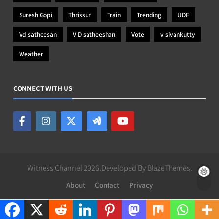
Suresh Gopi
Thrissur
Train
Trending
UDF
Vd satheesan
V D satheeshan
Vote
v sivankutty
Weather
CONNECT WITH US
Witness Channel 2026.Developed By
BlazeThemes
.
About
Contact
Privacy