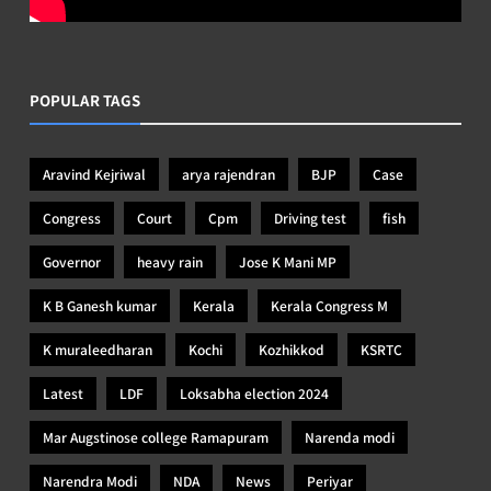
POPULAR TAGS
Aravind Kejriwal
arya rajendran
BJP
Case
Congress
Court
Cpm
Driving test
fish
Governor
heavy rain
Jose K Mani MP
K B Ganesh kumar
Kerala
Kerala Congress M
K muraleedharan
Kochi
Kozhikkod
KSRTC
Latest
LDF
Loksabha election 2024
Mar Augstinose college Ramapuram
Narenda modi
Narendra Modi
NDA
News
Periyar