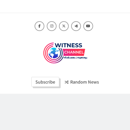
Skip
to
content
Witness Channel
Subscribe
Random News