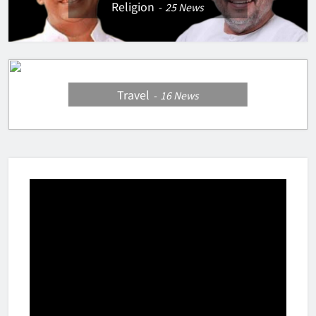
Religion
25
News
Travel
16
News