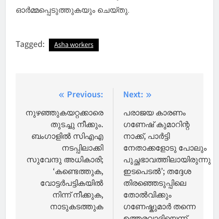
ഓർമ്മപ്പെടുത്തുകയും ചെയ്തു.
Tagged:
Asha workers
Post
Previous:
Next:
navigation
നുഴഞ്ഞുകയറ്റക്കാരെ
പരാജയ കാരണം
തുടച്ചു നീക്കും.
ഗണേഷ് കുമാറിന്റ
ബംഗാളില്‍ സിഎഎ
നാക്ക്, പാര്‍ട്ടി
നടപ്പിലാക്കി
നേതാക്കളോടു പോലും
സുവേന്ദു അധികാരി;
പുച്ഛഭാവത്തിലായിരുന്നു
‘കണ്ടെത്തുക,
ഇടപെടല്‍’; തദ്ദേശ
വോട്ടര്‍പട്ടികയില്‍
തിരഞ്ഞെടുപ്പിലെ
നിന്ന് നീക്കുക,
തോല്‍വിക്കും
നാടുകടത്തുക
ഗണേഷ്കുമാര്‍ തന്നെ
ഉത്തരവാദിയെന്ന്