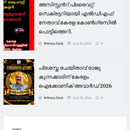
അസിസ്റ്റൻറ് പ്രൈവറ്റ്
സെക്രട്ടറിയായി എൽഡിഎഫ്
നേതാവ്.കേരള കോൺഗ്രസിൽ
പൊട്ടിത്തെറി.
Witness Desk
July 31, 2026
0
പ്രശസ്ത രചയിതാവ് രാജു
കുന്നക്കാടിന് കേരളം
ഐക്കോണിക് അവാർഡ് 2026
Witness Desk
July 30, 2026
0
SEARCH