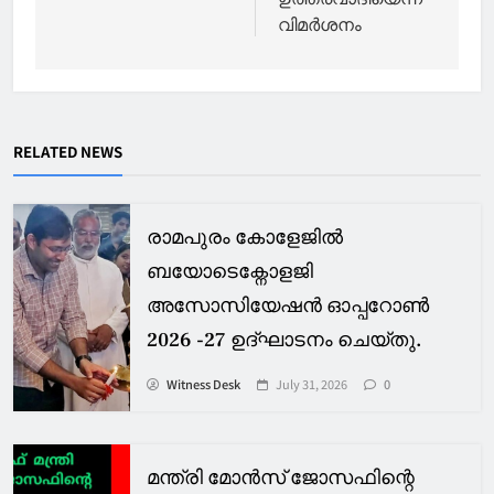
വിമര്‍ശനം
RELATED NEWS
രാമപുരം കോളേജിൽ
ബയോടെക്നോളജി
അസോസിയേഷൻ ഓപ്പറോൺ
2026 -27 ഉദ്ഘാടനം ചെയ്തു.
Witness Desk
July 31, 2026
0
മന്ത്രി മോൻസ് ജോസഫിന്റെ