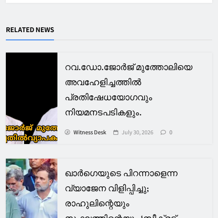
RELATED NEWS
റവ.ഡോ.ജോർജ് മുത്തോലിയെ
അവഹേളിച്ചത്തിൽ
പ്രതിഷേധയോഗവും
നിയമനടപടികളും.
Witness Desk
July 30, 2026
0
ഖാര്‍ഗെയുടെ പിറന്നാളെന്ന
വ്യാജേന വിളിപ്പിച്ചു;
രാഹുലിന്റെയും