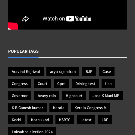
POPULAR TAGS
Aravind Kejriwal
arya rajendran
BJP
Case
Congress
Court
Cpm
Driving test
fish
Governor
heavy rain
Highcourt
Jose K Mani MP
K B Ganesh kumar
Kerala
Kerala Congress M
Kochi
Kozhikkod
KSRTC
Latest
LDF
Loksabha election 2024