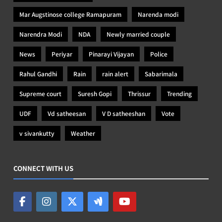
Mar Augstinose college Ramapuram
Narenda modi
Narendra Modi
NDA
Newly married couple
News
Periyar
Pinarayi Vijayan
Police
Rahul Gandhi
Rain
rain alert
Sabarimala
Supreme court
Suresh Gopi
Thrissur
Trending
UDF
Vd satheesan
V D satheeshan
Vote
v sivankutty
Weather
CONNECT WITH US