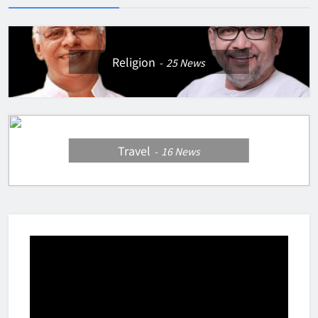
Religion
25
News
Travel
16
News