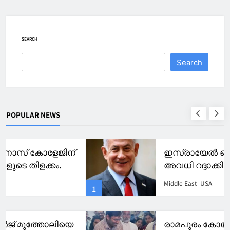
SEARCH
Search
POPULAR NEWS
ഇസ്രായേല്‍ സൈനികരുടെ
അവധി റദ്ദാക്കി; ഇറാൻ
ആക്രമണത്തിനോ
Middle East
USA
1
നെതന്യാഹുവിന്റെ നീക്കം
രാമപുരം കോളേജിൽ