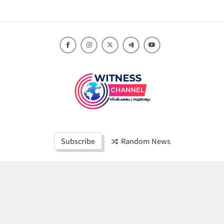
Skip
to
content
Witness Channel
Subscribe
Random News