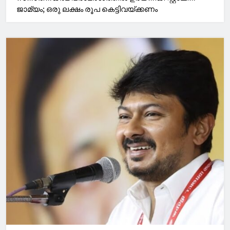
ജാമ്യം; ഒരു ലക്ഷം രൂപ കെട്ടിവയ്ക്കണം