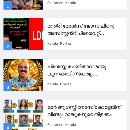
Education
Kerala
1
2026 -27 ഉദ്ഘാടനം ചെയ്തു.
മന്ത്രി മോൻസ് ജോസഫിന്റെ
അസിസ്റ്റൻറ് പ്രൈവറ്റ്
സെക്രട്ടറിയായി എൽഡിഎഫ്
Kerala
Politics
2
നേതാവ്.കേരള കോൺഗ്രസിൽ
പൊട്ടിത്തെറി.
പ്രശസ്ത രചയിതാവ് രാജു
കുന്നക്കാടിന് കേരളം
ഐക്കോണിക് അവാർഡ് 2026
Kerala
Pravasi
3
മാർ ആഗസ്തീനോസ് കോളേജിന്
വീണ്ടും റാങ്കുകളുടെ തിളക്കം.
Education
Kerala
4