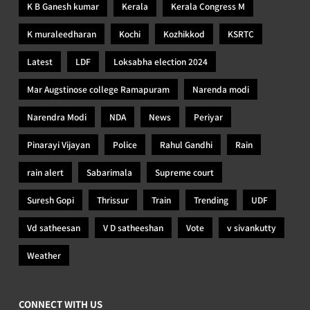
K B Ganesh kumar
Kerala
Kerala Congress M
K muraleedharan
Kochi
Kozhikkod
KSRTC
Latest
LDF
Loksabha election 2024
Mar Augstinose college Ramapuram
Narenda modi
Narendra Modi
NDA
News
Periyar
Pinarayi Vijayan
Police
Rahul Gandhi
Rain
rain alert
Sabarimala
Supreme court
Suresh Gopi
Thrissur
Train
Trending
UDF
Vd satheesan
V D satheeshan
Vote
v sivankutty
Weather
CONNECT WITH US