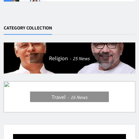
CATEGORY COLLECTION
Religion
25
News
Travel
16
News