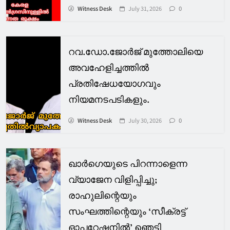
Witness Desk
July 31, 2026
0
റവ.ഡോ.ജോർജ് മുത്തോലിയെ
അവഹേളിച്ചത്തിൽ
പ്രതിഷേധയോഗവും
നിയമനടപടികളും.
Witness Desk
July 30, 2026
0
ഖാര്‍ഗെയുടെ പിറന്നാളെന്ന
വ്യാജേന വിളിപ്പിച്ചു;
രാഹുലിന്റെയും
സംഘത്തിന്റെയും ‘സീക്രട്ട്
ഓപറേഷനില്‍’ ഞെട്ടി