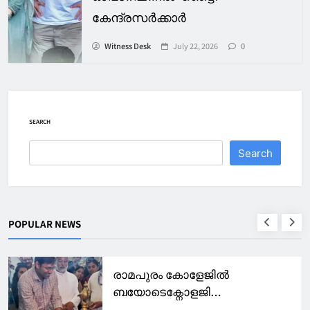
കേന്ദ്രസര്‍ക്കാര്‍
Witness Desk
July 22, 2026
0
SEARCH
Search
POPULAR NEWS
രാമപുരം കോളേജിൽ
ബയോടെക്നോളജി
അസോസിയേഷൻ ഓപ്പറോൺ