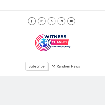
Skip
to
content
Witness Channel
Subscribe
Random News