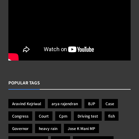
POPULAR TAGS
Aravind Kejriwal
arya rajendran
BJP
Case
Congress
Court
Cpm
Driving test
fish
Governor
heavy rain
Jose K Mani MP