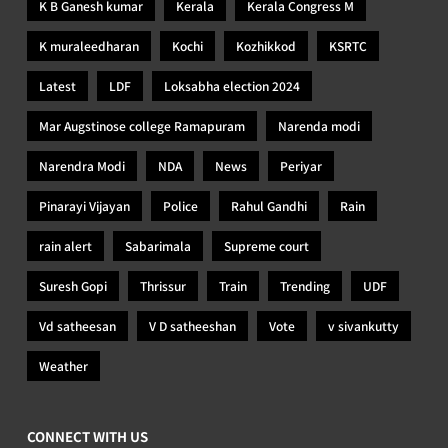
K B Ganesh kumar
Kerala
Kerala Congress M
K muraleedharan
Kochi
Kozhikkod
KSRTC
Latest
LDF
Loksabha election 2024
Mar Augstinose college Ramapuram
Narenda modi
Narendra Modi
NDA
News
Periyar
Pinarayi Vijayan
Police
Rahul Gandhi
Rain
rain alert
Sabarimala
Supreme court
Suresh Gopi
Thrissur
Train
Trending
UDF
Vd satheesan
V D satheeshan
Vote
v sivankutty
Weather
CONNECT WITH US