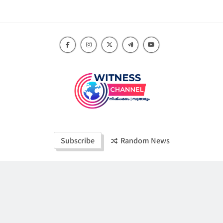
Skip
to
content
Witness Channel
Subscribe
Random News