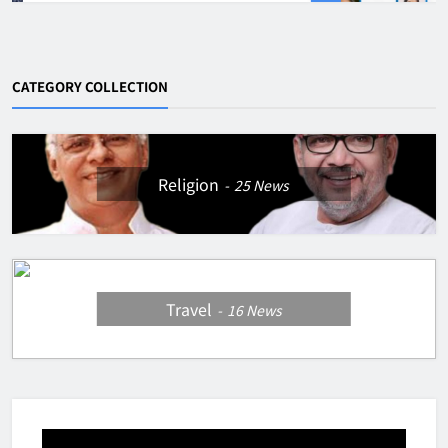
CATEGORY COLLECTION
Religion
25
News
Travel
16
News