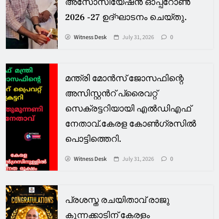
അസോസിയേഷൻ ഓപ്പറോൺ
2026 -27 ഉദ്ഘാടനം ചെയ്തു.
Witness Desk
July 31, 2026
0
മന്ത്രി മോൻസ് ജോസഫിന്റെ
അസിസ്റ്റൻറ് പ്രൈവറ്റ്
സെക്രട്ടറിയായി എൽഡിഎഫ്
നേതാവ്.കേരള കോൺഗ്രസിൽ
പൊട്ടിത്തെറി.
Witness Desk
July 31, 2026
0
പ്രശസ്ത രചയിതാവ് രാജു
കുന്നക്കാടിന് കേരളം