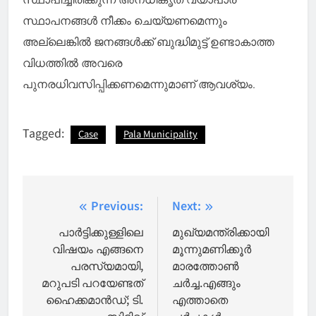
സ്ഥാപനങ്ങൾ നീക്കം ചെയ്യണമെന്നും
അല്ലെങ്കിൽ ജനങ്ങൾക്ക് ബുദ്ധിമുട്ട് ഉണ്ടാകാത്ത
വിധത്തിൽ അവരെ
പുനരധിവസിപ്പിക്കണമെന്നുമാണ് ആവശ്യം.
Tagged:
Case
Pala Municipality
Post
Previous:
Next:
navigation
പാര്‍ട്ടിക്കുള്ളിലെ
മുഖ്യമന്ത്രിക്കായി
വിഷയം എങ്ങനെ
മൂന്നുമണിക്കൂർ
പരസ്യമായി,
മാരത്തോൺ
മറുപടി പറയേണ്ടത്
ചർച്ച.എങ്ങും
ഹൈക്കമാൻഡ്; ടി.
എത്താതെ
സിദ്ദിഖ്
ചർച്ചകൾ,