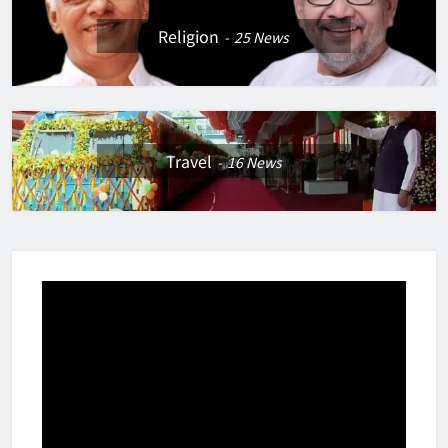
Religion
25
News
Travel
16
News