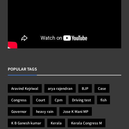
POPULAR TAGS
Aravind Kejriwal
arya rajendran
BJP
Case
Congress
Court
Cpm
Driving test
fish
Governor
heavy rain
Jose K Mani MP
K B Ganesh kumar
Kerala
Kerala Congress M