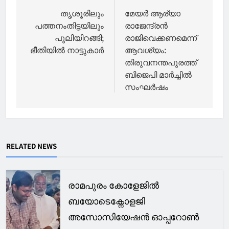
navigation
തൃശൂരിലും
മേയര്‍ ആര്യാ
പത്തനംതിട്ടയിലും
രാജേന്ദ്രൻ
പുലിയിറങ്ങി;
രാജിവെക്കണമെന്ന്
ഭീതിയിൽ നാട്ടുകാർ
ആവശ്യം:
തിരുവനന്തപുരത്ത്
ബിജെപി മാര്‍ച്ചിൽ
സംഘര്‍ഷം
RELATED NEWS
രാമപുരം കോളേജിൽ
ബയോടെക്നോളജി
അസോസിയേഷൻ ഓപ്പറോൺ