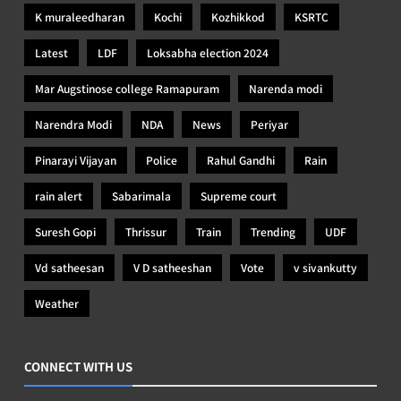
K muraleedharan
Kochi
Kozhikkod
KSRTC
Latest
LDF
Loksabha election 2024
Mar Augstinose college Ramapuram
Narenda modi
Narendra Modi
NDA
News
Periyar
Pinarayi Vijayan
Police
Rahul Gandhi
Rain
rain alert
Sabarimala
Supreme court
Suresh Gopi
Thrissur
Train
Trending
UDF
Vd satheesan
V D satheeshan
Vote
v sivankutty
Weather
CONNECT WITH US