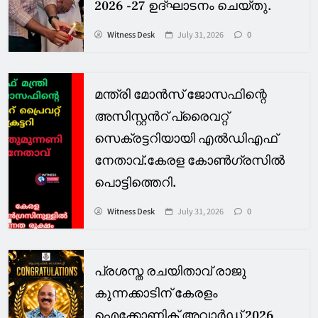
2026 -27 ഉദ്ഘാടനം ചെയ്തു.
Witness Desk
July 31, 2026
0
മന്ത്രി മോൻസ് ജോസഫിന്റെ
അസിസ്റ്റൻറ് പ്രൈവറ്റ്
സെക്രട്ടറിയായി എൽഡിഎഫ്
നേതാവ്.കേരള കോൺഗ്രസിൽ
പൊട്ടിത്തെറി.
Witness Desk
July 31, 2026
0
പ്രശസ്ത രചയിതാവ് രാജു
കുന്നക്കാടിന് കേരളം
ഐക്കോണിക് അവാർഡ് 2026