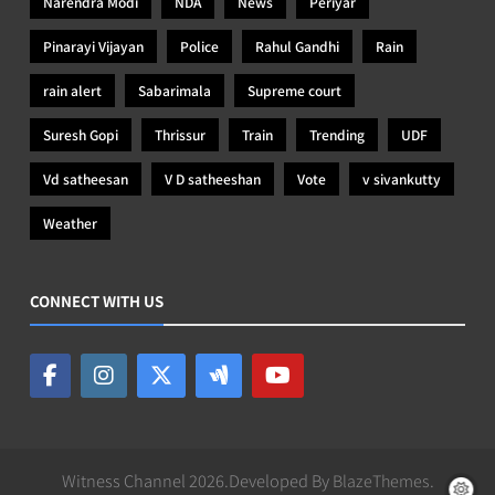
Narendra Modi
NDA
News
Periyar
Pinarayi Vijayan
Police
Rahul Gandhi
Rain
rain alert
Sabarimala
Supreme court
Suresh Gopi
Thrissur
Train
Trending
UDF
Vd satheesan
V D satheeshan
Vote
v sivankutty
Weather
CONNECT WITH US
Witness Channel 2026.Developed By
BlazeThemes
.