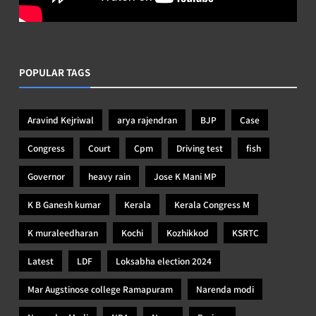
POPULAR TAGS
Aravind Kejriwal
arya rajendran
BJP
Case
Congress
Court
Cpm
Driving test
fish
Governor
heavy rain
Jose K Mani MP
K B Ganesh kumar
Kerala
Kerala Congress M
K muraleedharan
Kochi
Kozhikkod
KSRTC
Latest
LDF
Loksabha election 2024
Mar Augstinose college Ramapuram
Narenda modi