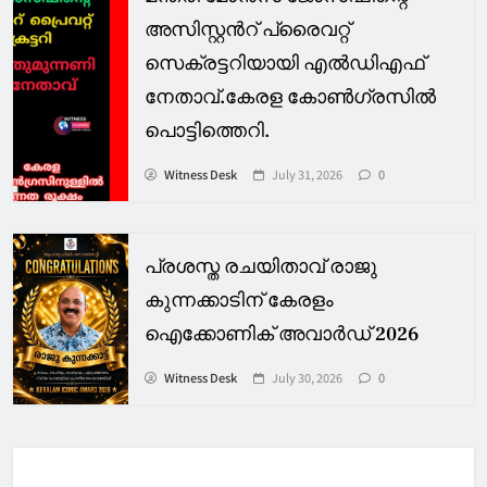
അസിസ്റ്റൻറ് പ്രൈവറ്റ്
സെക്രട്ടറിയായി എൽഡിഎഫ്
നേതാവ്.കേരള കോൺഗ്രസിൽ
പൊട്ടിത്തെറി.
Witness Desk
July 31, 2026
0
പ്രശസ്ത രചയിതാവ് രാജു
കുന്നക്കാടിന് കേരളം
ഐക്കോണിക് അവാർഡ് 2026
Witness Desk
July 30, 2026
0