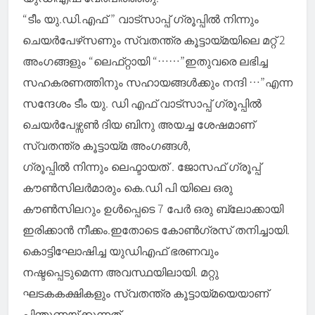
“ടീം യു.ഡി.എഫ് ” വാട്സാപ്പ് ഗ്രൂപ്പിൽ നിന്നും
ചെയർപേഴ്‌സണും സ്വതന്ത്ര കൂട്ടായ്മയിലെ മറ്റ് 2
അംഗങ്ങളും “ലെഫ്‌റ്റായി “……”ഇതുവരെ ലഭിച്ച
സഹകരണത്തിനും സഹായങ്ങൾക്കും നന്ദി …”എന്ന
സന്ദേശം ടീം യു. ഡി എഫ് വാട്സാപ്പ് ഗ്രൂപ്പിൽ
ചെയർപേഴ്സൺ ദിയ ബിനു അയച്ച ശേഷമാണ്
സ്വതന്ത്ര കൂട്ടായ്മ അംഗങ്ങൾ,
ഗ്രൂപ്പിൽ നിന്നും ലെഫ്ടായത് . ജോസഫ് ഗ്രൂപ്പ്
കൗൺസിലർമാരും കെ.ഡി പി യിലെ ഒരു
കൗൺസിലറും ഉൾപ്പെടെ 7 പേർ ഒരു ബ്ലോക്കായി
ഇരിക്കാൻ നീക്കം.ഇതോടെ കോൺഗ്രസ് തനിച്ചായി.
കൊട്ടിഘോഷിച്ച യുഡിഎഫ് ഭരണവും
നഷ്ടപ്പെടുമെന്ന അവസ്ഥയിലായി. മറ്റു
ഘടകകക്ഷികളും സ്വതന്ത്ര കൂട്ടായ്മയെയാണ്
പിന്തുണയ്ക്കുന്നത്.