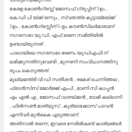
കേരള കോൺഗ്രസ്സ് ജോസഫ് ഗ്രൂപ്പിന് 3ഉം ,
കെ.ഡി പി യ്ക്ക് ഒന്നും , സ്വതന്ത്ര കൂട്ടായ്മയ്ക്ക്
3ഉം , കോൺഗ്രസ്സിന് 6-ഉം കൗൺസിലർമാരാണ്
നഗരസഭാ യു.ഡി. എഫ് ഭരണ സമിതിയിൽ
ഉണ്ടായിരുന്നത് .
പാലായിലെ നഗരസഭാ ഭരണം യുഡിഎഫി ന്
ലഭിക്കുന്നതിനുവേണ്ടി , മുന്നണി സംവിധാനത്തിനു
രൂപം കൊടുത്തത്
മുഖ്യമന്ത്രി വി.ഡി സതീശൻ , രമേശ് ചെന്നിത്തല ,
ഫ്രാൻസിസ് ജോർജ്ജ് എംപി , മാണി സി കാപ്പൻ
എം എൽ എ , ജോസഫ് വാഴയ്ക്കൻ , ടോമി കല്ലാനി
, ഫിൽസൺ മാത്യൂസ് , കുര്യാക്കോസ് പടവൻ
എന്നിവർ മുൻകൈ എടുത്താണ്.
അതിനാൽ തന്നെ, ഇവരെ നേരിൽകണ്ട് കാര്യങ്ങൾ
കൃത്യമായി സംസാരിച്ചു ബോധ്യപ്പെടുത്തിയതിന്