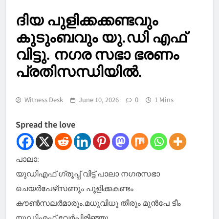
ദിയ പുളിക്കക്കണ്ടവും
കുടുംബവും യു.ഡി എഫ്
വിട്ടു. നഗര സഭാ ഭരണം
പ്രതിസന്ധിയിൽ.
Witness Desk
June 10, 2026
0
1 Mins
Spread the love
പാലാ:
യുഡിഎഫ് ഗ്രൂപ്പ് വിട്ട് പാലാ നഗരസഭാ
ചെയർപേഴ്‌സണും പുളിക്കകണ്ടം
കൗൺസലർമാരും.മധുവിധു തീരും മുൻപേ ടീം
യുഡിഎഫ് വേർപിരിഞ്ഞു.