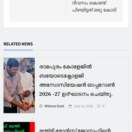
ദിവസം കൊണ്ട്
പിഴയിട്ടത് ഒരു കോടി
RELATED NEWS
രാമപുരം കോളേജിൽ
ബയോടെക്നോളജി
അസോസിയേഷൻ ഓപ്പറോൺ
2026 -27 ഉദ്ഘാടനം ചെയ്തു.
Witness Desk
July 31, 2026
0
മന്ത്രി മോൻസ് ജോസഫിന്റെ