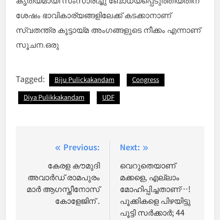
ശേഷം ഭാവികാര്യങ്ങളിലേക്ക് കടക്കാനാണ്
സ്വതന്ത്ര കൂട്ടായ്മ അംഗങ്ങളുടെ നീക്കം എന്നാണ്
സൂചന.ഒരു
Tagged:
Biju Pulickakandam
Congress
Diya Pulikkakandam
UDF
Post
Previous:
Next:
navigation
കേരള കൗമുദി
വെറുതെയാണ്
അവാർഡ് രാമപുരം
മക്കളെ, എല്ലാം
മാർ ആഗസ്തീനോസ്
മോഹിപ്പിച്ചതാണ്…!
കോളേജിന് .
പൂക്കികളെ പിഴയിട്ടു
പൂട്ടി സര്‍ക്കാര്‍; 44