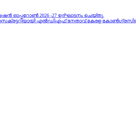
 ഓപ്പറോൺ 2026 -27 ഉദ്ഘാടനം ചെയ്തു.
റ് സെക്രട്ടറിയായി എൽഡിഎഫ് നേതാവ്.കേരള കോൺഗ്രസിൽ 