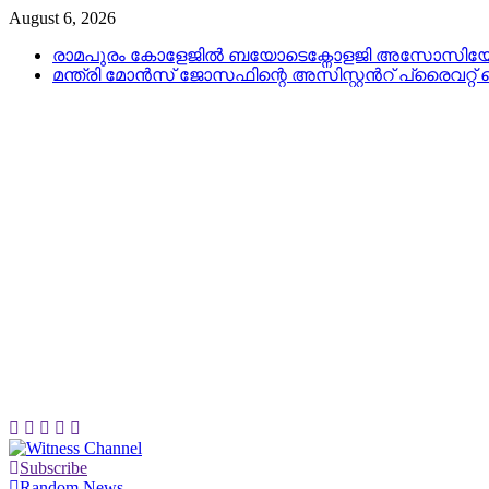
Skip
August 6, 2026
to
രാമപുരം കോളേജിൽ ബയോടെക്നോളജി അസോസിയേഷൻ
content
മന്ത്രി മോൻസ് ജോസഫിന്റെ അസിസ്റ്റൻറ് പ്രൈവറ്
Subscribe
Witness Channel
Random News