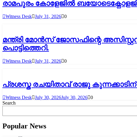
രാമപുരം കോളേജിൽ ബയോടെക്നോളജി
Witness Desk
July 31, 2026
0
മന്ത്രി മോൻസ് ജോസഫിന്റെ അസിസ്റ
പൊട്ടിത്തെറി.
Witness Desk
July 31, 2026
0
പ്രശസ്ത രചയിതാവ് രാജു കുന്നക്കാട
Witness Desk
July 30, 2026
July 30, 2026
0
Search
Popular News