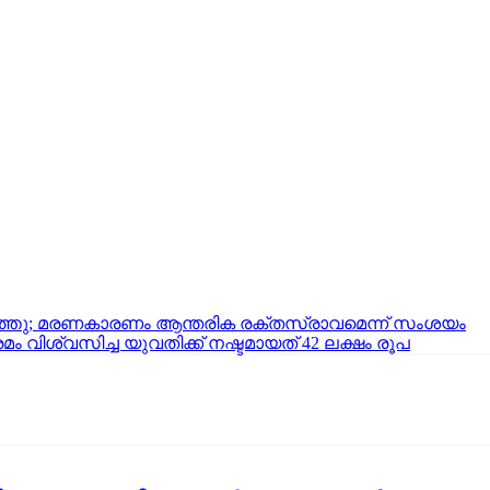
 ചത്തു; മരണകാരണം ആന്തരിക രക്തസ്രാവമെന്ന് സംശയം
ം വിശ്വസിച്ച യുവതിക്ക് നഷ്ടമായത് 42 ലക്ഷം രൂപ