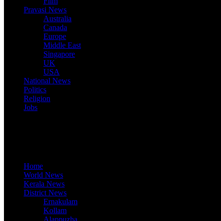
Film
Pravasi News
Australia
Canada
Europe
Middle East
Singapore
UK
USA
National News
Politics
Religion
Jobs
Useful Links
Home
World News
Kerala News
District News
Ernakulam
Kollam
Alappuzha