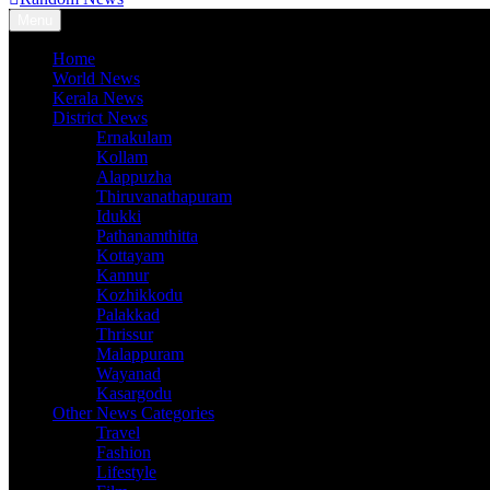
Menu
Home
World News
Kerala News
District News
Ernakulam
Kollam
Alappuzha
Thiruvanathapuram
Idukki
Pathanamthitta
Kottayam
Kannur
Kozhikkodu
Palakkad
Thrissur
Malappuram
Wayanad
Kasargodu
Other News Categories
Travel
Fashion
Lifestyle