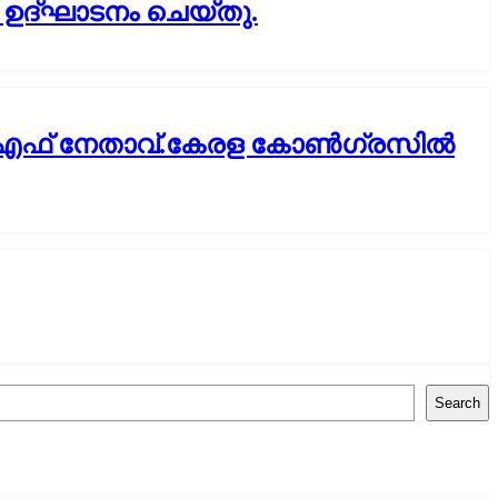
ദ്ഘാടനം ചെയ്തു.
എൽഡിഎഫ് നേതാവ്.കേരള കോൺഗ്രസിൽ
Search