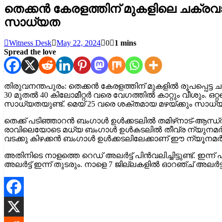
തെക്കൻ കേരളത്തിന് മുകളിലെ ചക്രവാത
സാധ്യത
Witness Desk
May 22, 2024
0
1 mins
Spread the love
തിരുവനന്തപുരം: തെക്കൻ കേരളത്തിന് മുകളിൽ രൂപപ്പെട്ട 
30 മുതൽ 40 കിലോമീറ്റര്‍ വരെ വേഗത്തിൽ കാറ്റും വീശും. ഒറ
സാധ്യതയുണ്ട്. മെയ്‌ 25 വരെ ശക്തമായ മഴയ്ക്കും സാധ്യതയ
തെക്ക് പടിഞ്ഞാറൻ ബംഗാൾ ഉൾക്കടലിൽ തമിഴ്‌നാട്-ആന്ധ്രാ തീ
രാവിലെയോടെ മധ്യ ബംഗാൾ ഉൾകടലിൽ തീവ്ര ന്യുനമർദ്ദമായി
വടക്കു കിഴക്കൻ ബംഗാൾ ഉൾക്കടലിലേക്കാണ് ഈ ന്യൂനമര്‍ദ്
അതിനിടെ നാളത്തെ റെഡ് അലർട്ട് പിൻവലിച്ചിട്ടുണ്ട്. ഇന്ന
അലർട്ട് ഇന്ന് തുടരും. നാളെ 7 ജില്ലകളിൽ ഓറഞ്ച് അലർട്ട് പ്ര