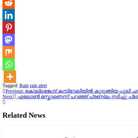
Tagged:
Rain
rain alert
Post
Previous:
കൊല്ലങ്കോട് കമ്പിവേലിയിൽ കുടുങ്ങിയ പുലി
Next:
‌എലോൺ മസ്കാണെന്ന് പറഞ്ഞ് പ്രണയം നടിച്ചു; പ്രേമ
navigation
Related News