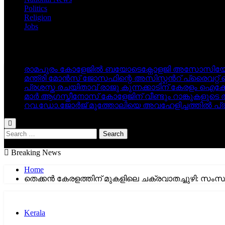
Politics
Religion
Jobs
Latest Posts
രാമപുരം കോളേജിൽ ബയോടെക്നോളജി അസോസിയേഷൻ
മന്ത്രി മോൻസ് ജോസഫിന്റെ അസിസ്റ്റൻറ് പ്രൈവറ്
പ്രശസ്ത രചയിതാവ് രാജു കുന്നക്കാടിന് കേരളം ഐക
മാർ ആഗസ്തീനോസ് കോളേജിന് വീണ്ടും റാങ്കുകളുടെ തി
റവ.ഡോ.ജോർജ് മുത്തോലിയെ അവഹേളിച്ചത്തിൽ പ
Search
for:
Breaking News
Home
തെക്കൻ കേരളത്തിന് മുകളിലെ ചക്രവാതച്ചുഴി: സംസ്
Kerala