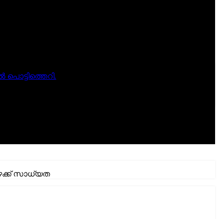
പൊട്ടിത്തെറി.
ഴക്ക് സാധ്യത