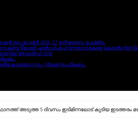
 ഓപ്പറോൺ 2026 -27 ഉദ്ഘാടനം ചെയ്തു.
റ് സെക്രട്ടറിയായി എൽഡിഎഫ് നേതാവ്.കേരള കോൺഗ്രസിൽ 
്കോണിക് അവാർഡ് 2026
ളക്കം.
്രതിഷേധയോഗവും നിയമനടപടികളും.
ഥാനത്ത് അടുത്ത 5 ദിവസം ഇടിമിന്നലോട് കൂടിയ ഇടത്തരം മ