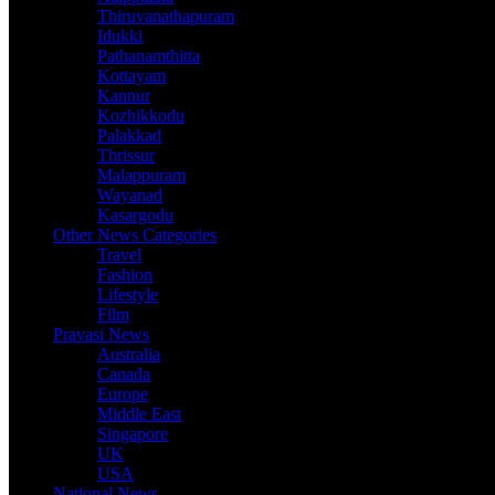
Thiruvanathapuram
Idukki
Pathanamthitta
Kottayam
Kannur
Kozhikkodu
Palakkad
Thrissur
Malappuram
Wayanad
Kasargodu
Other News Categories
Travel
Fashion
Lifestyle
Film
Pravasi News
Australia
Canada
Europe
Middle East
Singapore
UK
USA
National News