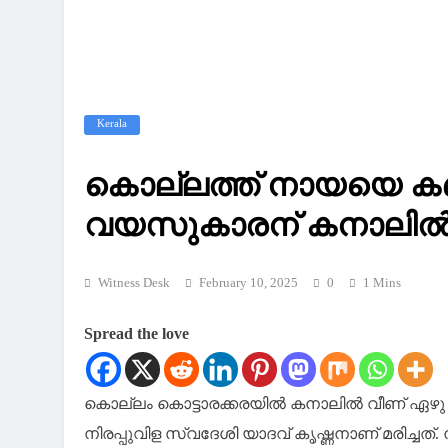
Kerala
കൊല്ലത്ത് നായയെ കണ്
വയസുകാരന് കനാലിൽ വ
Witness Desk
February 10, 2025
0
1 Mins
Spread the love
കൊല്ലം കൊട്ടാരക്കരയിൽ കനാലിൽ വീണ് ഏഴു 
നിരപ്പുവിള സ്വദേശി യാദവ് കൃഷ്ണനാണ് മരിച്ചത്