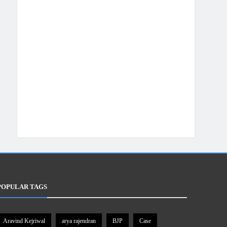
POPULAR TAGS
Aravind Kejriwal
arya rajendran
BJP
Case