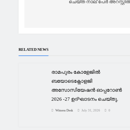
ചെയ്ത നാല് പേർ അറസ്റ്റി
RELATED NEWS
രാമപുരം കോളേജിൽ
ബയോടെക്നോളജി
അസോസിയേഷൻ ഓപ്പറോൺ
2026 -27 ഉദ്ഘാടനം ചെയ്തു.
Witness Desk
July 31, 2026
0