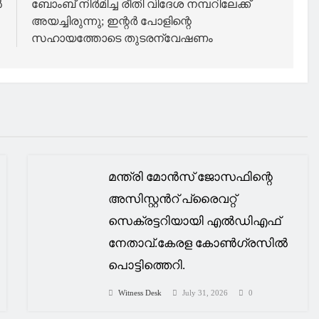
ൽ
ബോംബ് നിര്‍മിച്ച രീതി വിദേശ നമ്പറിലേക്ക്
അയച്ചിരുന്നു; ഇന്റര്‍ പോളിന്റെ
സഹായത്തോടെ തുടരന്വേഷണം
മന്ത്രി മോൻസ് ജോസഫിന്റെ
അസിസ്റ്റൻറ് പ്രൈവറ്റ്
സെക്രട്ടറിയായി എൽഡിഎഫ്
നേതാവ്.കേരള കോൺഗ്രസിൽ
പൊട്ടിത്തെറി.
Witness Desk
July 31, 2026
0