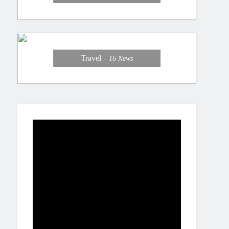
Travel
16
News