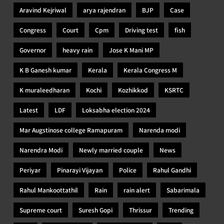
Aravind Kejriwal
arya rajendran
BJP
Case
Congress
Court
Cpm
Driving test
fish
Governor
heavy rain
Jose K Mani MP
K B Ganesh kumar
Kerala
Kerala Congress M
K muraleedharan
Kochi
Kozhikkod
KSRTC
Latest
LDF
Loksabha election 2024
Mar Augstinose college Ramapuram
Narenda modi
Narendra Modi
Newly married couple
News
Periyar
Pinarayi Vijayan
Police
Rahul Gandhi
Rahul Mankoottathil
Rain
rain alert
Sabarimala
Supreme court
Suresh Gopi
Thrissur
Trending