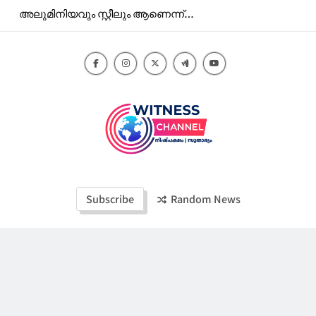
Skip
അലുമിനിയവും സ്റ്റീലും ആണെന്ന്
to
തെറ്റിദ്ധരിപ്പിച്ചു വിറ്റത് മറ്റേതോ
ലോഹപാത്രങ്ങൾ.കൊല്ലത്ത്
content
വഴിയോരക്കച്ചവടം തടഞ്ഞു.
Witness Channel
Subscribe
Random News