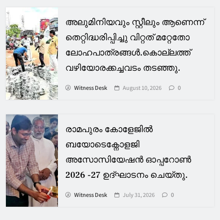
അലുമിനിയവും സ്റ്റീലും ആണെന്ന്
തെറ്റിദ്ധരിപ്പിച്ചു വിറ്റത് മറ്റേതോ
ലോഹപാത്രങ്ങൾ.കൊല്ലത്ത്
വഴിയോരക്കച്ചവടം തടഞ്ഞു.
Witness Desk
August 10, 2026
0
രാമപുരം കോളേജിൽ
ബയോടെക്നോളജി
അസോസിയേഷൻ ഓപ്പറോൺ
2026 -27 ഉദ്ഘാടനം ചെയ്തു.
Witness Desk
July 31, 2026
0