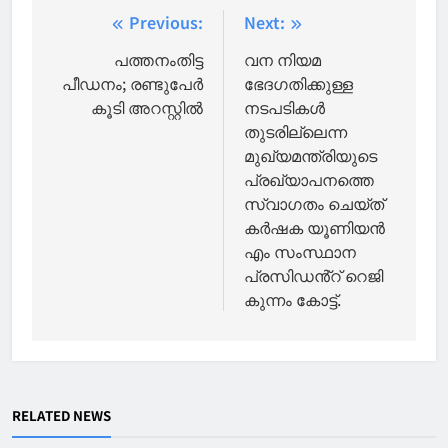
Post
Previous:
Next:
navigation
പത്തനംതിട്ട
വന നിയമ
പീഡനം; രണ്ടുപേർ
ഭേദഗതിക്കുള്ള
കൂടി അറസ്റ്റിൽ
നടപടികൾ
തുടരില്ലെന്ന
മുഖ്യമന്ത്രിയുടെ
പ്രഖ്യാപനത്തെ
സ്വാഗതം ചെയ്ത്
കർഷക യൂണിയൻ
എം സംസ്ഥാന
പ്രസിഡൻ്റ് റെജി
കുന്നം കോട്ട്.
RELATED NEWS