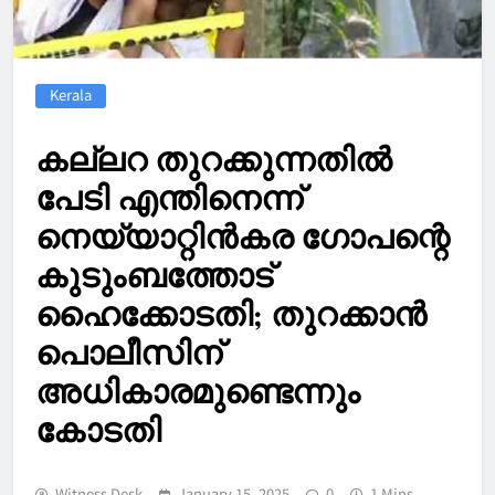
Kerala
കല്ലറ തുറക്കുന്നതില്‍
പേടി എന്തിനെന്ന്
നെയ്യാറ്റിന്‍കര ഗോപന്റെ
കുടുംബത്തോട്
ഹൈക്കോടതി; തുറക്കാന്‍
പൊലീസിന്
അധികാരമുണ്ടെന്നും
കോടതി
Witness Desk
January 15, 2025
0
1 Mins