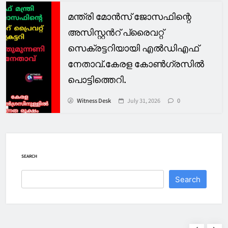
മന്ത്രി മോൻസ് ജോസഫിന്റെ
അസിസ്റ്റൻറ് പ്രൈവറ്റ്
സെക്രട്ടറിയായി എൽഡിഎഫ്
നേതാവ്.കേരള കോൺഗ്രസിൽ
പൊട്ടിത്തെറി.
Witness Desk
July 31, 2026
0
SEARCH
Search