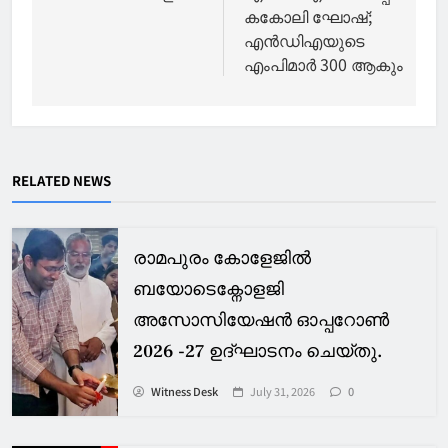
കകോലി ഘോഷ്;
എന്‍ഡിഎയുടെ
എംപിമാര്‍ 300 ആകും
RELATED NEWS
രാമപുരം കോളേജിൽ
ബയോടെക്നോളജി
അസോസിയേഷൻ ഓപ്പറോൺ
2026 -27 ഉദ്ഘാടനം ചെയ്തു.
Witness Desk
July 31, 2026
0