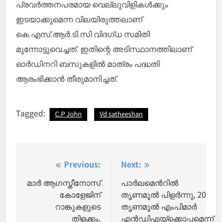
പ്രവർത്തനപരമായ വെല്ലുവിളികള്‍ക്കും
ഇടയാക്കുമെന്ന വിലയിരുത്തലാണ്
കെ.എസ്.ആർ.ടി.സി വിദഗ്ധ സമിതി
മുന്നോട്ടുവെച്ചത്. ഇതിന്റെ അടിസ്ഥാനത്തിലാണ്
ഓർഡിനറി ബസുകളില്‍ മാത്രം പദ്ധതി
ആരംഭിക്കാൻ തീരുമാനിച്ചത്.
Tagged:
C.P John
Vd satheeshan
Post
Previous:
Next:
navigation
മാർ ആഗസ്തീനോസ്
പാര്‍ലമെന്‍റില്‍
കോളേജിന്
തൃണമൂല്‍ പിളര്‍ന്നു, 20
റാങ്കുകളുടെ
തൃണമൂല്‍ എംപിമാര്‍
തിളക്കം.
എന്‍ഡിഎയ്‌ക്കൊപ്പമെന്ന്