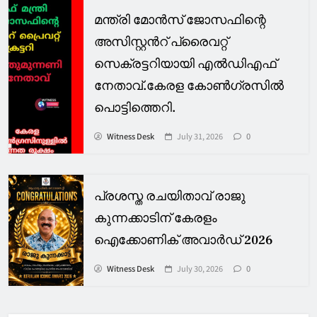
മന്ത്രി മോൻസ് ജോസഫിന്റെ
അസിസ്റ്റൻറ് പ്രൈവറ്റ്
സെക്രട്ടറിയായി എൽഡിഎഫ്
നേതാവ്.കേരള കോൺഗ്രസിൽ
പൊട്ടിത്തെറി.
Witness Desk
July 31, 2026
0
പ്രശസ്ത രചയിതാവ് രാജു
കുന്നക്കാടിന് കേരളം
ഐക്കോണിക് അവാർഡ് 2026
Witness Desk
July 30, 2026
0