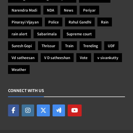
Narendra Modi
NDA
News
Periyar
Pinarayi Vijayan
Police
Rahul Gandhi
Rain
rain alert
Sabarimala
Supreme court
Suresh Gopi
Thrissur
Train
Trending
UDF
Vd satheesan
V D satheeshan
Vote
v sivankutty
Weather
CONNECT WITH US