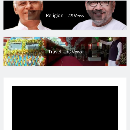
Religion
25
News
Travel
16
News