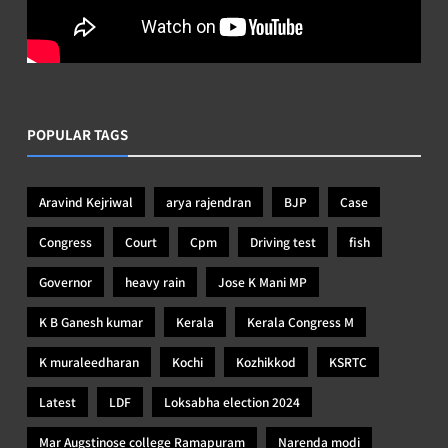
POPULAR TAGS
Aravind Kejriwal
arya rajendran
BJP
Case
Congress
Court
Cpm
Driving test
fish
Governor
heavy rain
Jose K Mani MP
K B Ganesh kumar
Kerala
Kerala Congress M
K muraleedharan
Kochi
Kozhikkod
KSRTC
Latest
LDF
Loksabha election 2024
Mar Augstinose college Ramapuram
Narenda modi