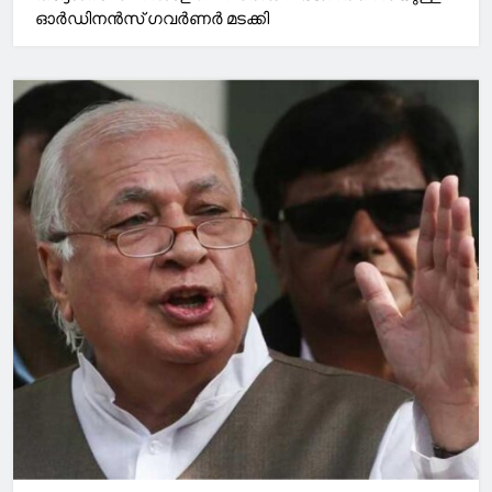
ഓർഡിനൻസ് ഗവർണർ മടക്കി