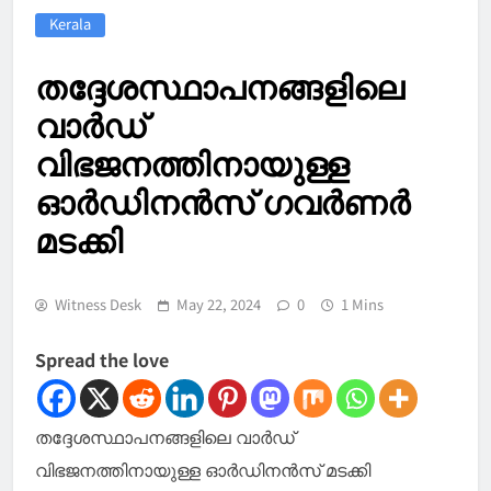
Kerala
തദ്ദേശസ്ഥാപനങ്ങളിലെ
വാർഡ്
വിഭജനത്തിനായുള്ള
ഓർഡിനൻസ് ഗവർണർ
മടക്കി
Witness Desk
May 22, 2024
0
1 Mins
Spread the love
തദ്ദേശസ്ഥാപനങ്ങളിലെ വാർഡ്
വിഭജനത്തിനായുള്ള ഓർഡിനൻസ് മടക്കി