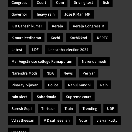
Congress
Court
Cpm
Driving test
fish
Governor
heavy rain
Jose K Mani MP
K B Ganesh kumar
Kerala
Kerala Congress M
K muraleedharan
Kochi
Kozhikkod
KSRTC
Latest
LDF
Loksabha election 2024
Mar Augstinose college Ramapuram
Narenda modi
Narendra Modi
NDA
News
Periyar
Pinarayi Vijayan
Police
Rahul Gandhi
Rain
rain alert
Sabarimala
Supreme court
Suresh Gopi
Thrissur
Train
Trending
UDF
Vd satheesan
V D satheeshan
Vote
v sivankutty
Weather