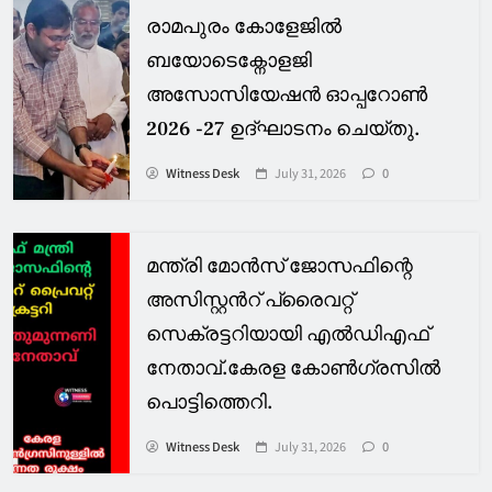
രാമപുരം കോളേജിൽ
ബയോടെക്നോളജി
അസോസിയേഷൻ ഓപ്പറോൺ
2026 -27 ഉദ്ഘാടനം ചെയ്തു.
Witness Desk
July 31, 2026
0
മന്ത്രി മോൻസ് ജോസഫിന്റെ
അസിസ്റ്റൻറ് പ്രൈവറ്റ്
സെക്രട്ടറിയായി എൽഡിഎഫ്
നേതാവ്.കേരള കോൺഗ്രസിൽ
പൊട്ടിത്തെറി.
Witness Desk
July 31, 2026
0