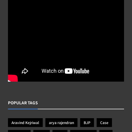
POPULAR TAGS
Aravind Kejriwal
arya rajendran
BJP
Case