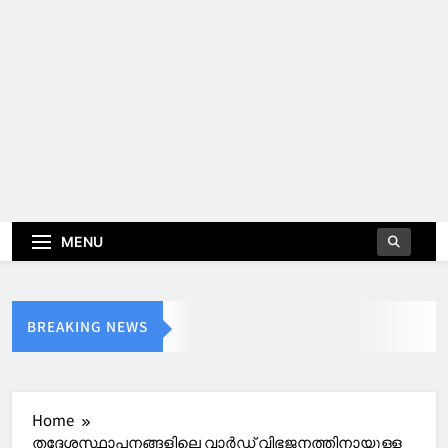
MENU
BREAKING NEWS
Home
തദ്ദേശസ്ഥാപനങ്ങളിലെ വാർഡ് വിഭജനത്തിനായുള്ള