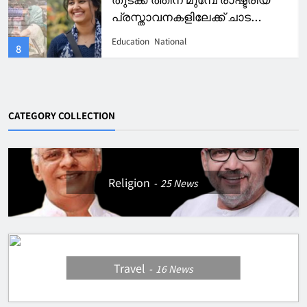
മാർ ആഗസ്തീനോസ് കോളേജിന്
വീണ്ടും റാങ്കുകളുടെ തിളക്കം.
Education
Kerala
4
CATEGORY COLLECTION
Religion
25
News
Travel
16
News