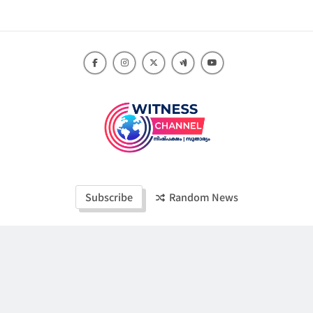
Skip
to
content
Witness Channel
Subscribe
Random News