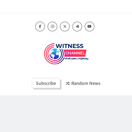
Skip
to
content
Witness Channel
Subscribe
Random News