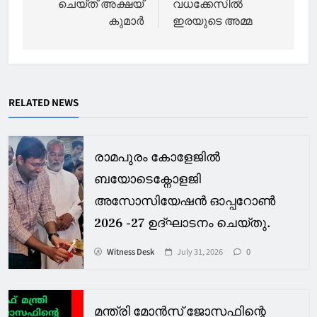
ചെയ്ത് അക്ഷയ്
വധക്കേസിൽ
കുമാർ
ഇരയുടെ അമ്മ
RELATED NEWS
രാമപുരം കോളേജിൽ
ബയോടെക്നോളജി
അസോസിയേഷൻ ഓപ്പറോൺ
2026 -27 ഉദ്ഘാടനം ചെയ്തു.
Witness Desk
July 31, 2026
0
മന്ത്രി മോൻസ് ജോസഫിന്റെ