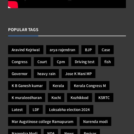
POPULAR TAGS
Aravind Kejriwal
arya rajendran
BJP
Case
Congress
Court
Cpm
Driving test
fish
Governor
heavy rain
Jose K Mani MP
K B Ganesh kumar
Kerala
Kerala Congress M
K muraleedharan
Kochi
Kozhikkod
KSRTC
Latest
LDF
Loksabha election 2024
Mar Augstinose college Ramapuram
Narenda modi
Narendra Modi
NDA
News
Periyar