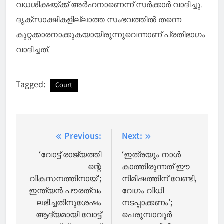
വധശിക്ഷയ്ക്ക് അർഹനാണെന്ന് സർക്കാർ വാദിച്ചു.
ദൃക്സാക്ഷികളില്ലാത്ത സംഭവത്തിൽ തന്നെ
കുറ്റക്കാരനാക്കുകയായിരുന്നുവെന്നാണ് പ്രതിഭാഗം
വാദിച്ചത്.
Tagged:
Court
Post
Previous:
Next:
navigation
‘വോട്ട് രാജ്യത്തി​
‘ഇത്രയും നാൾ
ന്റെ
കാത്തിരുന്നത് ഈ
വികസനത്തിനായ്’;
നിമിഷത്തിന് വേണ്ടി,
ഇന്ത്യൻ പൗരത്വം
വേഗം വിധി
ലഭിച്ചതിനുശേഷം
നടപ്പാക്കണം’;
ആദ്യമായി വോട്ട്
പെരുമ്പാവൂര്‍