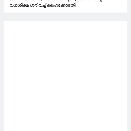
വധശിക്ഷ ശരിവച്ച് ഹൈക്കോടതി