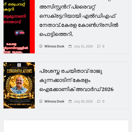
അസിസ്റ്റൻറ് പ്രൈവറ്റ്
സെക്രട്ടറിയായി എൽഡിഎഫ്
നേതാവ്.കേരള കോൺഗ്രസിൽ
പൊട്ടിത്തെറി.
Witness Desk
July 31, 2026
0
പ്രശസ്ത രചയിതാവ് രാജു
കുന്നക്കാടിന് കേരളം
ഐക്കോണിക് അവാർഡ് 2026
Witness Desk
July 30, 2026
0