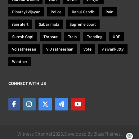
Pinarayi Vijayan
Police
Rahul Gandhi
Rain
rain alert
Sabarimala
Supreme court
Suresh Gopi
Thrissur
Train
Trending
UDF
Vd satheesan
V D satheeshan
Vote
v sivankutty
Weather
CONNECT WITH US
Witness Channel 2026.Developed By
BlazeThemes
.