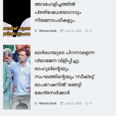
അവഹേളിച്ചത്തിൽ
പ്രതിഷേധയോഗവും
നിയമനടപടികളും.
Witness Desk
July 30, 2026
0
ഖാര്‍ഗെയുടെ പിറന്നാളെന്ന
വ്യാജേന വിളിപ്പിച്ചു;
രാഹുലിന്റെയും
സംഘത്തിന്റെയും ‘സീക്രട്ട്
ഓപറേഷനില്‍’ ഞെട്ടി
കേന്ദ്രസര്‍ക്കാര്‍
Witness Desk
July 22, 2026
0