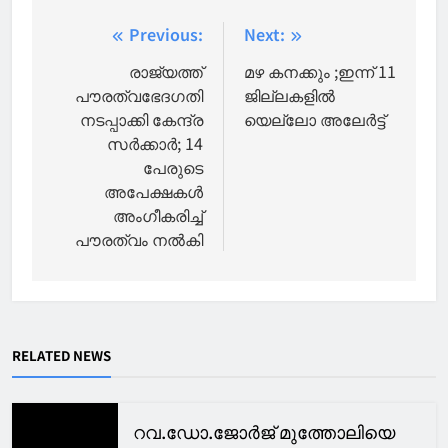
Post
Previous:
Next:
navigation
രാജ്യത്ത്
മഴ കനക്കും ;ഇന്ന് 11
പൗരത്വഭേദഗതി
ജില്ലകളില്‍
നടപ്പാക്കി കേന്ദ്ര
യെല്ലോ അലേര്‍ട്ട്
സര്‍ക്കാര്‍; 14
പേരുടെ
അപേക്ഷകള്‍
അംഗീകരിച്ച്
പൗരത്വം നല്‍കി
RELATED NEWS
റവ.ഡോ.ജോർജ് മുത്തോലിയെ