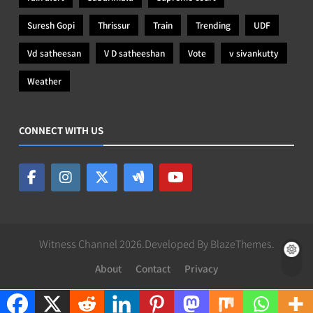
Suresh Gopi
Thrissur
Train
Trending
UDF
Vd satheesan
V D satheeshan
Vote
v sivankutty
Weather
CONNECT WITH US
Witness Channel 2026.Developed By
BlazeThemes
.
About
Contact
Privacy