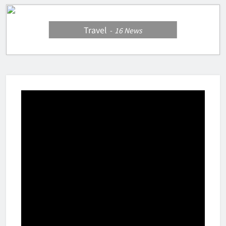
Travel
16
News