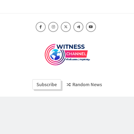
Skip
to
content
Witness Channel
Subscribe
Random News