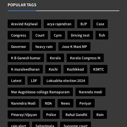
POPULAR TAGS
Aravind Kejriwal
arya rajendran
BJP
Case
Congress
Court
Cpm
Driving test
fish
Governor
heavy rain
Jose K Mani MP
K B Ganesh kumar
Kerala
Kerala Congress M
K muraleedharan
Kochi
Kozhikkod
KSRTC
Latest
LDF
Loksabha election 2024
Mar Augstinose college Ramapuram
Narenda modi
Narendra Modi
NDA
News
Periyar
Pinarayi Vijayan
Police
Rahul Gandhi
Rain
rain alert
Sabarimala
Supreme court