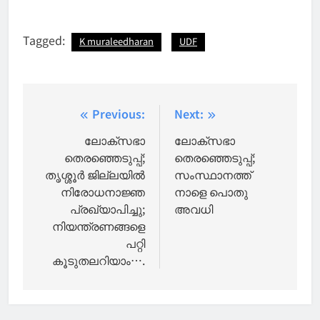
Tagged:
K muraleedharan
UDF
Post
Previous:
Next:
navigation
ലോക്സഭാ
ലോക്സഭാ
തെരഞ്ഞെടുപ്പ്;
തെരഞ്ഞെടുപ്പ്;
തൃശ്ശൂര്‍ ജില്ലയിൽ
സംസ്ഥാനത്ത്
നിരോധനാജ്ഞ
നാളെ പൊതു
പ്രഖ്യാപിച്ചു;
അവധി
നിയന്ത്രണങ്ങളെ
പറ്റി
കൂടുതലറിയാം….