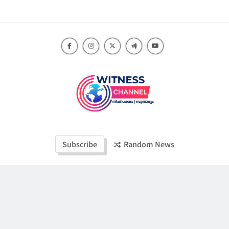
Skip
to
content
Witness Channel
Subscribe
Random News