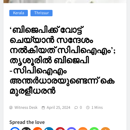
Kerala
Thrissur
‘ബിജെപിക്ക് വോട്ട്
ചെയ്യാൻ സന്ദേശം
നൽകിയത് സിപിഐഎം’;
തൃശൂരിൽ ബിജെപി
-സിപിഐഎം
അന്തർധാരയുണ്ടെന്ന് കെ
മുരളീധരൻ
Witness Desk
April 25, 2024
0
1 Mins
Spread the love