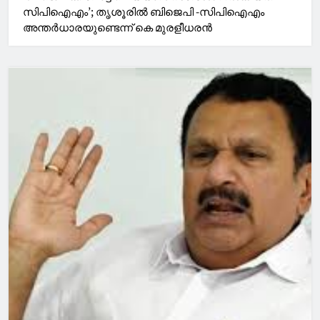
സിപിഐഎം’; തൃശൂരിൽ ബിജെപി -സിപിഐഎം
അന്തർധാരയുണ്ടെന്ന് കെ മുരളീധരൻ