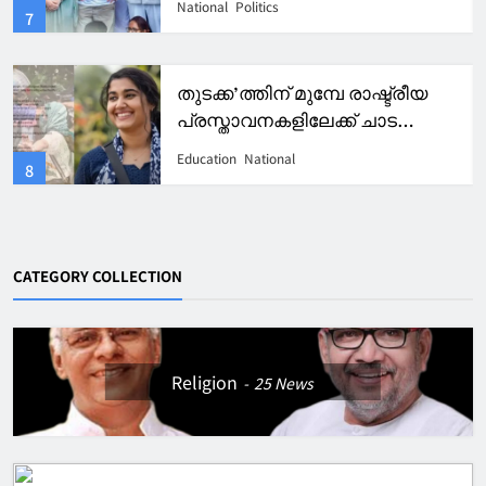
Kerala
Pravasi
3
മാർ ആഗസ്തീനോസ് കോളേജിന്
വീണ്ടും റാങ്കുകളുടെ തിളക്കം.
Education
Kerala
4
CATEGORY COLLECTION
Religion
25
News