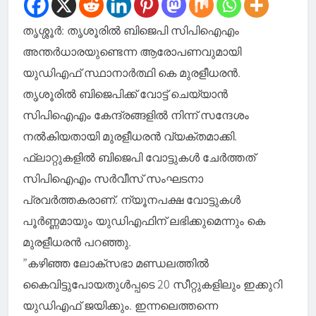
തൃശ്ശൂർ: തൃശൂരിൽ ബിജെപി സിപിഐഎം
അന്തർധാരയുണ്ടെന്ന ആരോപണവുമായി
യുഡിഎഫ് സ്ഥാനാർത്ഥി കെ മുരളീധരൻ.
തൃശൂരിൽ ബിജെപിക്ക് വോട്ട് ചെയ്യാൻ
സിപിഐഎം കേന്ദ്രങ്ങളിൽ നിന്ന് സന്ദേശം
നൽകിയതായി മുരളീധരൻ വ്യക്തമാക്കി.
ഫ്ലാറ്റുകളിൽ ബിജെപി വോട്ടുകൾ ചേർത്തത്
സിപിഐഎം സർവീസ് സംഘടനാ
പ്രവർത്തകരാണ്. ന്യൂനപക്ഷ വോട്ടുകൾ
പൂർണ്ണമായും യുഡിഎഫിന് ലഭിക്കുമെന്നും കെ
മുരളീധരൻ പറഞ്ഞു.
”കഴിഞ്ഞ ലോക്സഭാ മണ്ഡലത്തിൽ
കൈവിട്ടുപോയതുൾപ്പടെ 20 സീറ്റുകളിലും ഇക്കുറി
യുഡിഎഫ് ജയിക്കും. ഇന്നലെത്തന്നെ