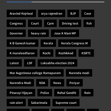
Aravind Kejriwal
arya rajendran
BJP
Case
Congress
Court
Cpm
Driving test
fish
Governor
heavy rain
Jose K Mani MP
K B Ganesh kumar
Kerala
Kerala Congress M
K muraleedharan
Kochi
Kozhikkod
KSRTC
Latest
LDF
Loksabha election 2024
Mar Augstinose college Ramapuram
Narenda modi
Narendra Modi
NDA
News
Periyar
Pinarayi Vijayan
Police
Rahul Gandhi
Rain
rain alert
Sabarimala
Supreme court