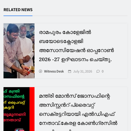
RELATED NEWS
രാമപുരം കോളേജിൽ
ബയോടെക്നോളജി
അസോസിയേഷൻ ഓപ്പറോൺ
2026 -27 ഉദ്ഘാടനം ചെയ്തു.
Witness Desk
July 31, 2026
0
മന്ത്രി മോൻസ് ജോസഫിന്റെ
അസിസ്റ്റൻറ് പ്രൈവറ്റ്
സെക്രട്ടറിയായി എൽഡിഎഫ്
നേതാവ്.കേരള കോൺഗ്രസിൽ