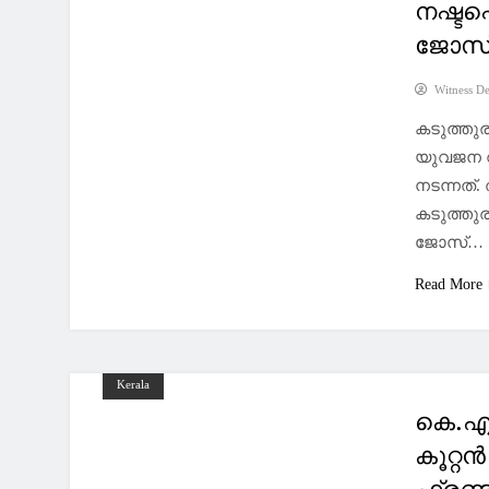
നഷ്ടപ്
ജോസ്
Witness D
കടുത്തുര
യുവജന റ
നടന്നത്.
കടുത്തുര
ജോസ്…
Read More
Kerala
കെ.എം
കൂറ്റൻ