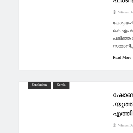
ഫ്രണ്ട
Witness D
കോട്ടയം
കെ എം മ
പതിഞ്ഞ 
സമ്മാനിച്
Read More
Ernakulam
Kerala
ഷോൺ 
,യൂത്ത
എത്തി
Witness D