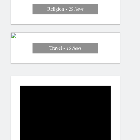
Religion
25
News
Travel
16
News