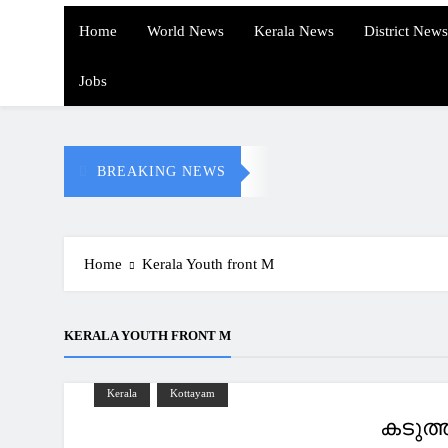
Home
World News
Kerala News
District News
Jobs
BREAKING NEWS
Home
Kerala Youth front M
KERALA YOUTH FRONT M
Kerala
Kottayam
കടുത്ത