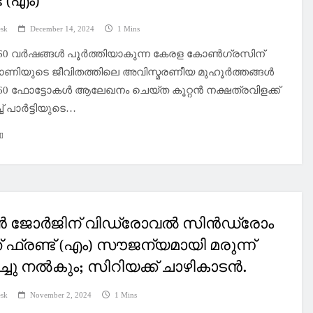
് (എം)
esk
December 14, 2024
1 Mins
:60 വർഷങ്ങൾ പൂർത്തിയാകുന്ന കേരള കോൺഗ്രസിന്
ാണിയുടെ ജീവിതത്തിലെ അവിസ്മരണീയ മുഹൂർത്തങ്ങൾ
60 ഫോട്ടോകൾ ആലേഖനം ചെയ്ത കൂറ്റൻ നക്ഷത്രവിളക്ക്
ച് പാർട്ടിയുടെ…
ജോർജിന് വിഡ്രോവൽ സിൻഡ്രോം
് ഫ്രണ്ട് (എം) സൗജന്യമായി മരുന്ന്
ച്ചു നൽകും; സിറിയക്ക് ചാഴികാടൻ.
esk
November 2, 2024
1 Mins