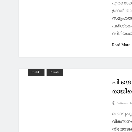
എറണാകു
ഉണർത്തു
സമൂഹത്ത
പരിശ്രമി
സിറിയക
Read More
Idukki
Kerala
പി ജ
രാജിവെ
Witness D
തൊടുപുഴ
വികസനം മ
നിയോജകമ