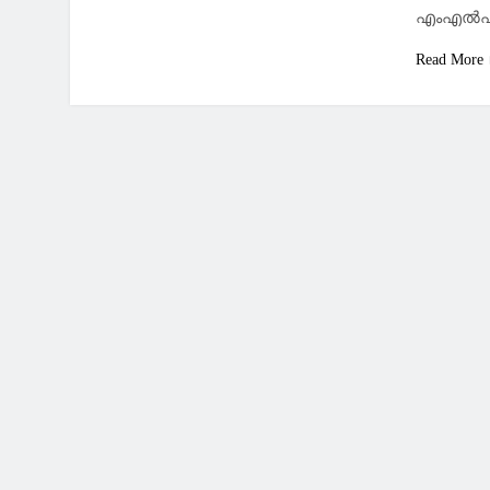
എംഎൽഎയു
Read More