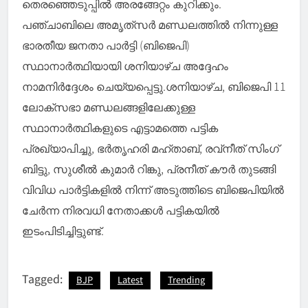
തെരഞ്ഞെടുപ്പിൽ അരങ്ങേറ്റം കുറിക്കും.
പഞ്ചാബിലെ അമൃത്‌സർ മണ്ഡലത്തിൽ നിന്നുള്ള
ഭാരതീയ ജനതാ പാർട്ടി (ബിജെപി)
സ്ഥാനാർത്ഥിയായി ശനിയാഴ്ച അദ്ദേഹം
നാമനിർദ്ദേശം ചെയ്യപ്പെട്ടു.ശനിയാഴ്ച, ബിജെപി 11
ലോക്‌സഭാ മണ്ഡലങ്ങളിലേക്കുള്ള
സ്ഥാനാർത്ഥികളുടെ എട്ടാമത്തെ പട്ടിക
പ്രഖ്യാപിച്ചു, ഭർതൃഹരി മഹ്താബ്, രവ്‌നീത് സിംഗ്
ബിട്ടു, സുശീൽ കുമാർ റിങ്കു, പ്രനീത് കൗർ തുടങ്ങി
വിവിധ പാർട്ടികളിൽ നിന്ന് അടുത്തിടെ ബിജെപിയിൽ
ചേർന്ന നിരവധി നേതാക്കൾ പട്ടികയിൽ
ഇടംപിടിച്ചിട്ടുണ്ട്.
Tagged:
BJP
Latest
Trending