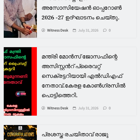
അസോസിയേഷൻ ഓപ്പറോൺ
2026 -27 ഉദ്ഘാടനം ചെയ്തു.
Witness Desk
July 31, 2026
0
മന്ത്രി മോൻസ് ജോസഫിന്റെ
അസിസ്റ്റൻറ് പ്രൈവറ്റ്
സെക്രട്ടറിയായി എൽഡിഎഫ്
നേതാവ്.കേരള കോൺഗ്രസിൽ
പൊട്ടിത്തെറി.
Witness Desk
July 31, 2026
0
പ്രശസ്ത രചയിതാവ് രാജു