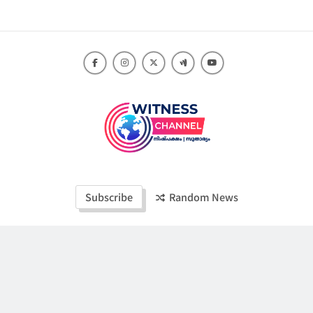
Skip
to
content
Witness Channel
Subscribe
Random News