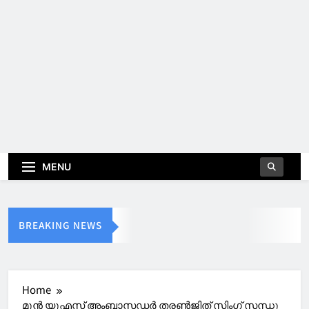
MENU
BREAKING NEWS
Home
മുൻ യുഎസ് അംബാസഡർ തരൺജിത് സിംഗ് സന്ധു