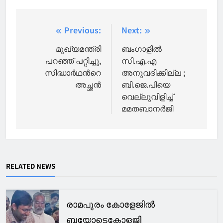
Post
Previous:
Next:
navigation
മുഖ്യമന്ത്രി
ബംഗാളില്‍
പറഞ്ഞ് പറ്റിച്ചു,
സി.എ.എ
സിദ്ധാർഥന്‍റെ
അനുവദിക്കില്ല ;
അച്ഛൻ
ബി.ജെ.പിയെ
വെല്ലുവിളിച്ച്
മമതബാനർജി
RELATED NEWS
രാമപുരം കോളേജിൽ
ബയോടെക്നോളജി