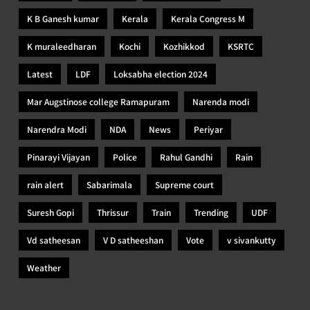
K B Ganesh kumar
Kerala
Kerala Congress M
K muraleedharan
Kochi
Kozhikkod
KSRTC
Latest
LDF
Loksabha election 2024
Mar Augstinose college Ramapuram
Narenda modi
Narendra Modi
NDA
News
Periyar
Pinarayi Vijayan
Police
Rahul Gandhi
Rain
rain alert
Sabarimala
Supreme court
Suresh Gopi
Thrissur
Train
Trending
UDF
Vd satheesan
V D satheeshan
Vote
v sivankutty
Weather