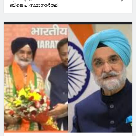
ബിജെപി സ്ഥാനാർത്ഥി