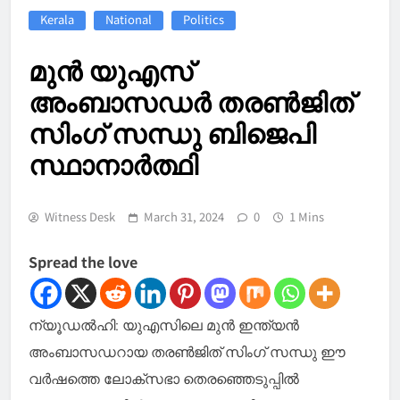
Kerala
National
Politics
മുൻ യുഎസ്
അംബാസഡർ തരൺജിത്
സിംഗ് സന്ധു ബിജെപി
സ്ഥാനാർത്ഥി
Witness Desk
March 31, 2024
0
1 Mins
Spread the love
ന്യൂഡൽഹി: യുഎസിലെ മുൻ ഇന്ത്യൻ
അംബാസഡറായ തരൺജിത് സിംഗ് സന്ധു ഈ
വർഷത്തെ ലോക്‌സഭാ തെരഞ്ഞെടുപ്പിൽ