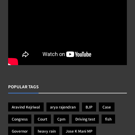
POPULAR TAGS
Aravind Kejriwal
arya rajendran
BJP
Case
Congress
Court
Cpm
Driving test
fish
Governor
heavy rain
Jose K Mani MP