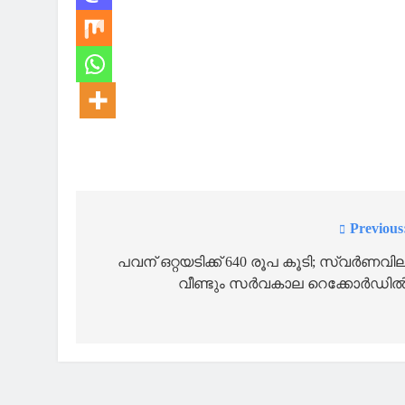
Previous
Post
navigation
പവന് ഒറ്റയടിക്ക് 640 രൂപ കൂടി; സ്വര്‍ണവി
വീണ്ടും സര്‍വകാല റെക്കോര്‍ഡി