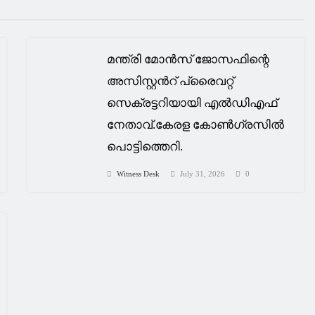
മന്ത്രി മോൻസ് ജോസഫിന്റെ
അസിസ്റ്റൻറ് പ്രൈവറ്റ്
സെക്രട്ടറിയായി എൽഡിഎഫ്
നേതാവ്.കേരള കോൺഗ്രസിൽ
പൊട്ടിത്തെറി.
Witness Desk
July 31, 2026
0