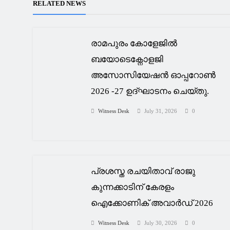
RELATED NEWS
രാമപുരം കോളേജിൽ
ബയോടെക്നോളജി
അസോസിയേഷൻ ഓപ്പറോൺ
2026 -27 ഉദ്ഘാടനം ചെയ്തു.
Witness Desk
July 31, 2026
0
പ്രശസ്ത രചയിതാവ് രാജു
കുന്നക്കാടിന് കേരളം
ഐക്കോണിക് അവാർഡ് 2026
Witness Desk
July 30, 2026
0