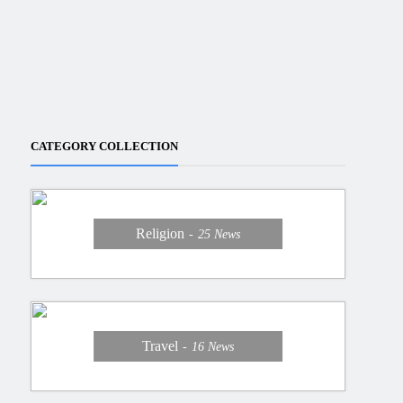
CATEGORY COLLECTION
Religion
25
News
Travel
16
News