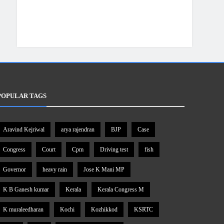
POPULAR TAGS
Aravind Kejriwal
arya rajendran
BJP
Case
Congress
Court
Cpm
Driving test
fish
Governor
heavy rain
Jose K Mani MP
K B Ganesh kumar
Kerala
Kerala Congress M
K muraleedharan
Kochi
Kozhikkod
KSRTC