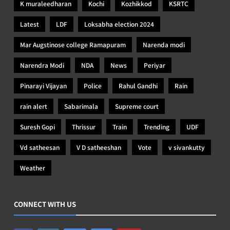
K muraleedharan
Kochi
Kozhikkod
KSRTC
Latest
LDF
Loksabha election 2024
Mar Augstinose college Ramapuram
Narenda modi
Narendra Modi
NDA
News
Periyar
Pinarayi Vijayan
Police
Rahul Gandhi
Rain
rain alert
Sabarimala
Supreme court
Suresh Gopi
Thrissur
Train
Trending
UDF
Vd satheesan
V D satheeshan
Vote
v sivankutty
Weather
CONNECT WITH US