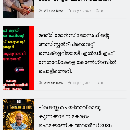
Witness Desk
July 31, 2026
0
മന്ത്രി മോൻസ് ജോസഫിന്റെ
അസിസ്റ്റൻറ് പ്രൈവറ്റ്
സെക്രട്ടറിയായി എൽഡിഎഫ്
നേതാവ്.കേരള കോൺഗ്രസിൽ
പൊട്ടിത്തെറി.
Witness Desk
July 31, 2026
0
പ്രശസ്ത രചയിതാവ് രാജു
കുന്നക്കാടിന് കേരളം
ഐക്കോണിക് അവാർഡ് 2026