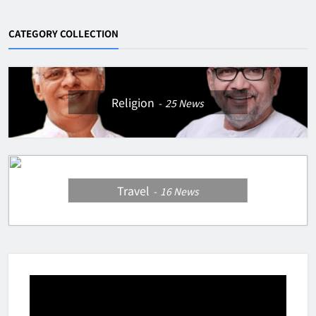
CATEGORY COLLECTION
Religion
25
News
Travel
16
News