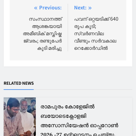
Post
Previous:
Next:
navigation
സംസ്ഥാനത്ത്
പവന് ഒറ്റയടിക്ക് 640
ആശങ്കയായി
രൂപ കൂടി;
അമീബിക് മസ്തിഷ്ക
സ്വര്‍ണവില
ജ്വരം; രണ്ടുപേർ
വീണ്ടും സര്‍വകാല
കൂടി മരിച്ചു
റെക്കോര്‍ഡിൽ
RELATED NEWS
രാമപുരം കോളേജിൽ
ബയോടെക്നോളജി
അസോസിയേഷൻ ഓപ്പറോൺ
2026 -27 ഉദ്ഘാടനം ചെയ്തു.