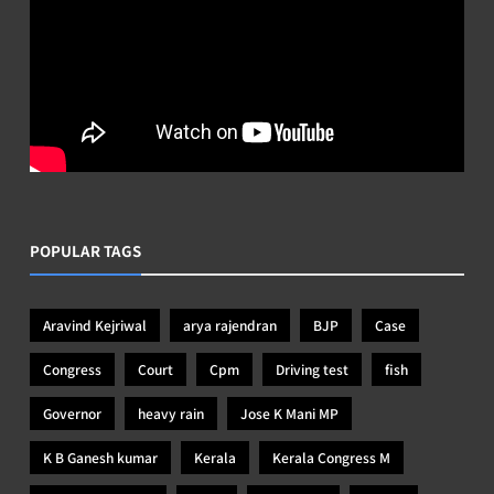
POPULAR TAGS
Aravind Kejriwal
arya rajendran
BJP
Case
Congress
Court
Cpm
Driving test
fish
Governor
heavy rain
Jose K Mani MP
K B Ganesh kumar
Kerala
Kerala Congress M