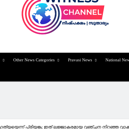
Witness Channel
Other News Categories
Pravasi News
National Ne
ശഹത്യയെന്ന് പ്രിയങ്ക; ഇത് ലജ്ജാകരമായ വഞ്ചന നിറഞ്ഞ വാ