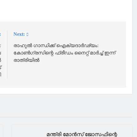
:
Next:
:
രാഹുൽ ഗാന്ധിക്ക് ഐക്യദാർഢ്യം:
പ
കോൺഗ്രസിന്റെ ഫ്രീഡം നൈറ്റ് മാർച്ച് ഇന്ന്
‍
രാത്രിയിൽ
്
ി
മന്ത്രി മോൻസ് ജോസഫിന്റെ