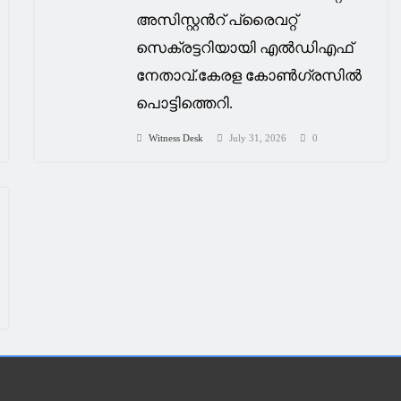
അസിസ്റ്റൻറ് പ്രൈവറ്റ്
സെക്രട്ടറിയായി എൽഡിഎഫ്
നേതാവ്.കേരള കോൺഗ്രസിൽ
പൊട്ടിത്തെറി.
Witness Desk
July 31, 2026
0