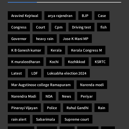
Aravind Kejriwal
arya rajendran
BJP
Case
Congress
Court
Cpm
Driving test
fish
Governor
heavy rain
Jose K Mani MP
K B Ganesh kumar
Kerala
Kerala Congress M
K muraleedharan
Kochi
Kozhikkod
KSRTC
Latest
LDF
Loksabha election 2024
Mar Augstinose college Ramapuram
Narenda modi
Narendra Modi
NDA
News
Periyar
Pinarayi Vijayan
Police
Rahul Gandhi
Rain
rain alert
Sabarimala
Supreme court