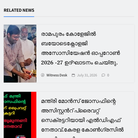
RELATED NEWS
രാമപുരം കോളേജിൽ
ബയോടെക്നോളജി
അസോസിയേഷൻ ഓപ്പറോൺ
2026 -27 ഉദ്ഘാടനം ചെയ്തു.
Witness Desk
July 31, 2026
0
മന്ത്രി മോൻസ് ജോസഫിന്റെ
അസിസ്റ്റൻറ് പ്രൈവറ്റ്
സെക്രട്ടറിയായി എൽഡിഎഫ്
നേതാവ്.കേരള കോൺഗ്രസിൽ