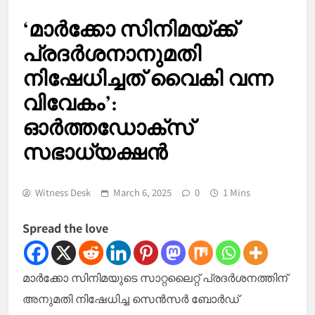
‘മാര്‍ക്കോ സിനിമയ്ക്ക്
പ്രദര്‍ശനാനുമതി
നിഷേധിച്ചത് വൈകി വന്ന
വിവേകം’:
ഓര്‍ത്തഡോക്‌സ്
സഭാധ്യക്ഷന്‍
Witness Desk
March 6, 2025
0
1 Mins
Spread the love
മാർക്കോ സിനിമയുടെ സാറ്റലൈറ്റ് പ്രദർശനത്തിന്
അനുമതി നിഷേധിച്ച സെൻസർ ബോർഡ്