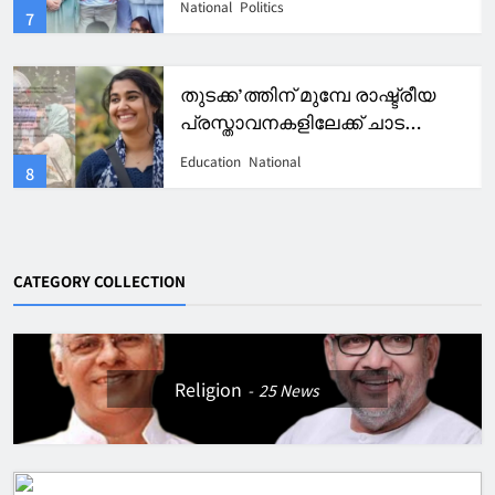
Kerala
Pravasi
3
മാർ ആഗസ്തീനോസ് കോളേജിന്
വീണ്ടും റാങ്കുകളുടെ തിളക്കം.
Education
Kerala
4
CATEGORY COLLECTION
Religion
25
News