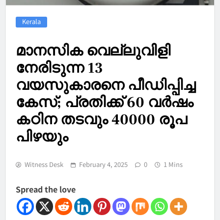
Kerala
മാനസിക വെല്ലുവിളി
നേരിടുന്ന 13
വയസുകാരനെ പീഡിപ്പിച്ച
കേസ്; പ്രതിക്ക് 60 വർഷം
കഠിന തടവും 40000 രൂപ
പിഴയും
Witness Desk
February 4, 2025
0
1 Mins
Spread the love