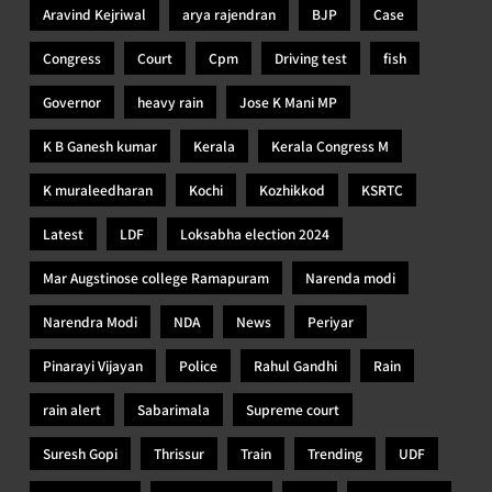
Aravind Kejriwal
arya rajendran
BJP
Case
Congress
Court
Cpm
Driving test
fish
Governor
heavy rain
Jose K Mani MP
K B Ganesh kumar
Kerala
Kerala Congress M
K muraleedharan
Kochi
Kozhikkod
KSRTC
Latest
LDF
Loksabha election 2024
Mar Augstinose college Ramapuram
Narenda modi
Narendra Modi
NDA
News
Periyar
Pinarayi Vijayan
Police
Rahul Gandhi
Rain
rain alert
Sabarimala
Supreme court
Suresh Gopi
Thrissur
Train
Trending
UDF