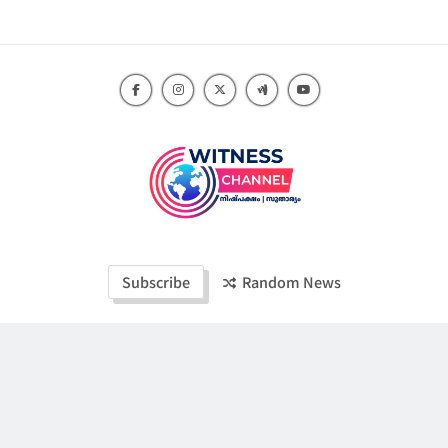
Skip
to
content
Witness Channel
Subscribe
Random News