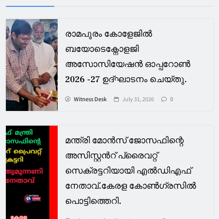
രാമപുരം കോളേജിൽ
ബയോടെക്നോളജി
അസോസിയേഷൻ ഓപ്പറോൺ
2026 -27 ഉദ്ഘാടനം ചെയ്തു.
Witness Desk
July 31, 2026
0
മന്ത്രി മോൻസ് ജോസഫിന്റെ
അസിസ്റ്റൻറ് പ്രൈവറ്റ്
സെക്രട്ടറിയായി എൽഡിഎഫ്
നേതാവ്.കേരള കോൺഗ്രസിൽ
പൊട്ടിത്തെറി.