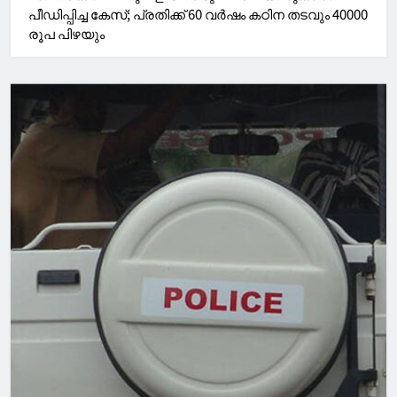
പീഡിപ്പിച്ച കേസ്; പ്രതിക്ക് 60 വർഷം കഠിന തടവും 40000
രൂപ പിഴയും