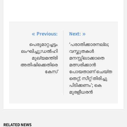
Post
Previous:
Next:
navigation
പെരുമാറ്റച്ചട്ടം
‘പരാതിക്കാരനല്ല;
ലംഘിച്ചു;ഡൽഹി
വസ്തുതകൾ
മുഖ്യമന്ത്രി
മനസ്സിലാക്കാതെ
അതിഷിക്കെതിരെ
മത്സരിക്കാൻ
കേസ്
പോയതാണ് ചെയ്ത
തെറ്റ്; സീറ്റ് തിരിച്ചു
പിടിക്കണം’; കെ
മുരളീധരൻ
RELATED NEWS