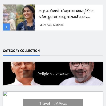
മാർ ആഗസ്തീനോസ് കോളേജിന്
വീണ്ടും റാങ്കുകളുടെ തിളക്കം.
Education
Kerala
4
CATEGORY COLLECTION
Religion
25
News
Travel
16
News