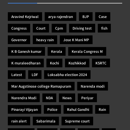
Aravind Kejriwal
arya rajendran
BJP
Case
Congress
Court
Cpm
Driving test
fish
Governor
heavy rain
Jose K Mani MP
K B Ganesh kumar
Kerala
Kerala Congress M
K muraleedharan
Kochi
Kozhikkod
KSRTC
Latest
LDF
Loksabha election 2024
Mar Augstinose college Ramapuram
Narenda modi
Narendra Modi
NDA
News
Periyar
Pinarayi Vijayan
Police
Rahul Gandhi
Rain
rain alert
Sabarimala
Supreme court