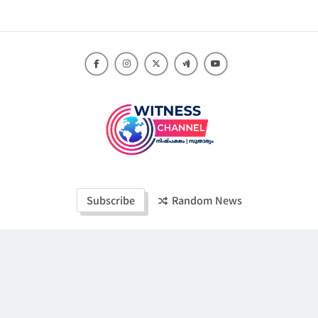
Skip
to
content
Witness Channel
Subscribe
Random News