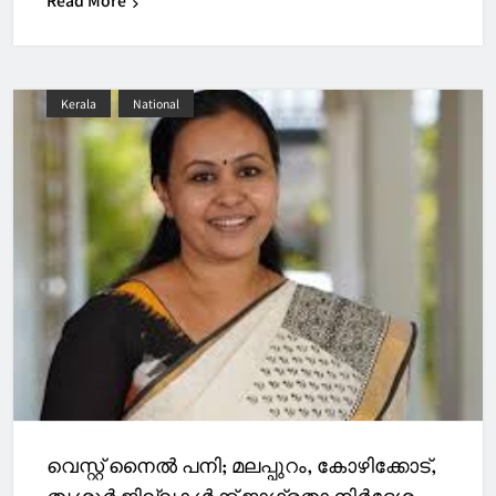
Read More
Kerala
National
വെസ്റ്റ് നൈല്‍ പനി; മലപ്പുറം, കോഴിക്കോട്,