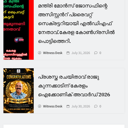
മന്ത്രി മോൻസ് ജോസഫിന്റെ
അസിസ്റ്റൻറ് പ്രൈവറ്റ്
സെക്രട്ടറിയായി എൽഡിഎഫ്
നേതാവ്.കേരള കോൺഗ്രസിൽ
പൊട്ടിത്തെറി.
Witness Desk
July 31, 2026
0
പ്രശസ്ത രചയിതാവ് രാജു
കുന്നക്കാടിന് കേരളം
ഐക്കോണിക് അവാർഡ് 2026
Witness Desk
July 30, 2026
0