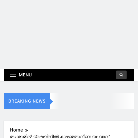
MENU
BREAKING NEWS
Home
തൃശ്ശൂരിൽ ട്രെയിനിൽ കുഴഞ്ഞുവീണ യുവാവ്