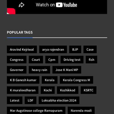
POPULAR TAGS
Aravind Kejriwal
arya rajendran
BJP
Case
Congress
Court
Cpm
Driving test
fish
Governor
heavy rain
Jose K Mani MP
K B Ganesh kumar
Kerala
Kerala Congress M
K muraleedharan
Kochi
Kozhikkod
KSRTC
Latest
LDF
Loksabha election 2024
Mar Augstinose college Ramapuram
Narenda modi