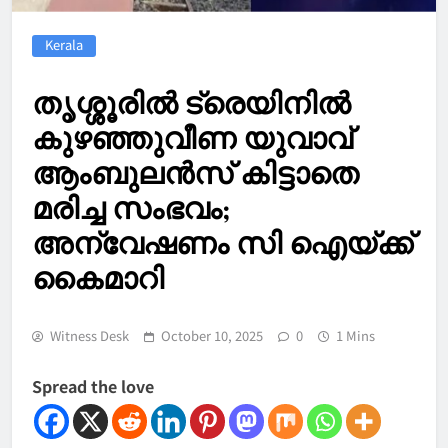
Kerala
തൃശ്ശൂരിൽ ട്രെയിനിൽ
കുഴഞ്ഞുവീണ യുവാവ്
ആംബുലൻസ് കിട്ടാതെ
മരിച്ച സംഭവം;
അന്വേഷണം സി ഐയ്ക്ക്
കൈമാറി
Witness Desk
October 10, 2025
0
1 Mins
Spread the love