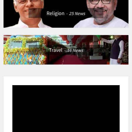
Religion
25
News
Travel
16
News