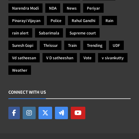
Narendra Modi
NDA
News
Periyar
Pinarayi Vijayan
Police
Rahul Gandhi
Rain
rain alert
Sabarimala
Supreme court
Suresh Gopi
Thrissur
Train
Trending
UDF
Vd satheesan
V D satheeshan
Vote
v sivankutty
Weather
CONNECT WITH US