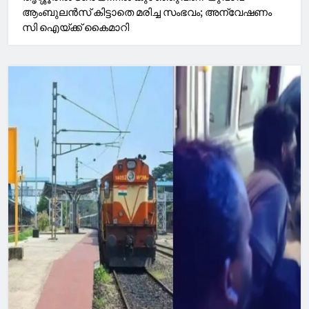
ആംബുലൻസ് കിട്ടാതെ മരിച്ച സംഭവം; അന്വേഷണം
സി ഐയ്ക്ക് കൈമാറി