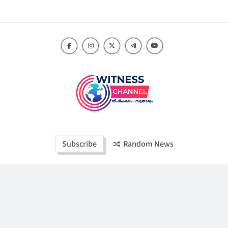
Skip
to
content
Witness Channel
Subscribe
Random News