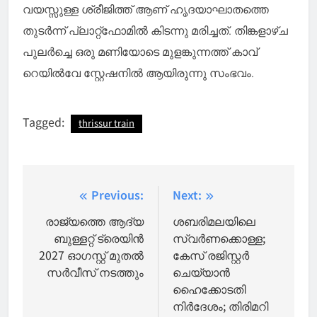
വയസ്സുള്ള ശ്രീജിത്ത് ആണ് ഹൃദയാഘാതത്തെ
തുടർന്ന് പ്ലാറ്റ്ഫോമിൽ കിടന്നു മരിച്ചത്. തിങ്കളാഴ്ച
പുലർച്ചെ ഒരു മണിയോടെ മുളങ്കുന്നത്ത് കാവ്
റെയിൽവേ സ്റ്റേഷനിൽ ആയിരുന്നു സംഭവം.
Tagged:
thrissur train
Post
Previous:
Next:
navigation
രാജ്യത്തെ ആദ്യ
ശബരിമലയിലെ
ബുള്ളറ്റ് ട്രെയിൻ
സ്വര്‍ണക്കൊള്ള;
2027 ഓഗസ്റ്റ് മുതൽ
കേസ് രജിസ്റ്റര്‍
സർവീസ് നടത്തും
ചെയ്യാന്‍
ഹൈക്കോടതി
നിര്‍ദേശം; തിരിമറി