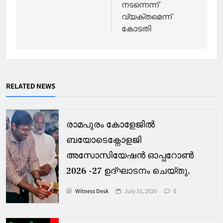
നടന്നെന്ന്
വ്യക്തമെന്ന്
കോടതി
RELATED NEWS
രാമപുരം കോളേജിൽ
ബയോടെക്നോളജി
അസോസിയേഷൻ ഓപ്പറോൺ
2026 -27 ഉദ്ഘാടനം ചെയ്തു.
Witness Desk
July 31, 2026
0